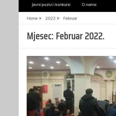
Javni pozivi i konkursi
O nama
Home
2022
Februar
Mjesec:
Februar 2022.
JAVNI KONKURS za
prijem kandidata –
kadeta radi obuke i