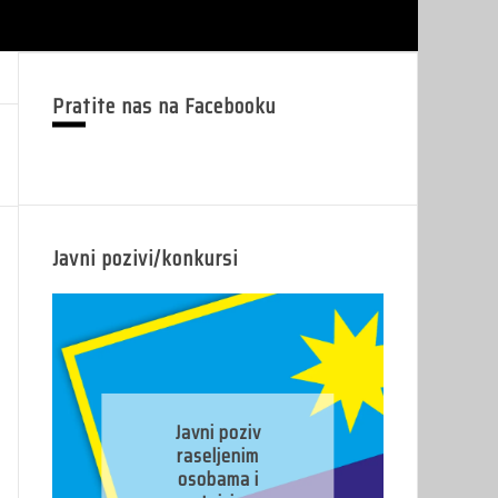
Pratite nas na Facebooku
Javni pozivi/konkursi
Javni konkurs za
prijavu kandidata
za imenovanje
predsjednika/zamj