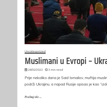
prijema u radni
vo
odnos u Sudsku
u 
policiju u Federaciji
Bosne i
Hercegovine
25/02/2026
10 min read
Uncategorized
Muslimani u Evropi – Ukr
28/02/2022
3 min read
autor
Prije nekoliko dana je Said Ismailov, muftija mus
podrži Ukrajinu, a napad Rusije opisao je kao “izd
Pročitaj više ...