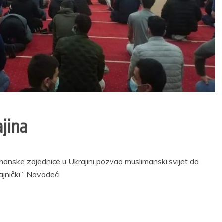
povratnicima za
lonterskog rada
dodjelu donacija za
Općini Prozor za
kupovinu
2026. godinu
građevinskog
29/05/2026
materijala
2 min read
24/04/2026
1 min read
ajina
limanske zajednice u Ukrajini pozvao muslimanski svijet da
ajnički”. Navodeći