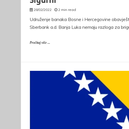
28/02/2022
2 min read
autor
Udruženje banaka Bosne i Hercegovine obavještav
Sberbank a.d. Banja Luka nemaju razloga za brigu
Pročitaj više ...