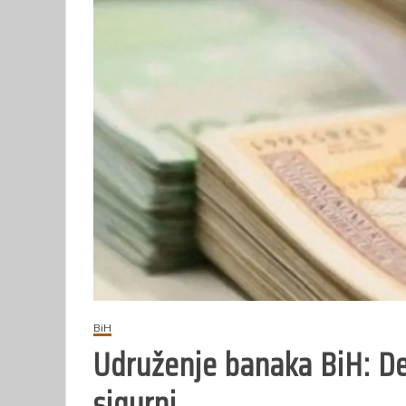
BiH
Udruženje banaka BiH: D
sigurni