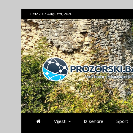
Skip
Petak, 07 Augusta, 2026
to
content
prozorski.ba
Vaš izvor informacija
Vijesti
Iz sehare
Sport