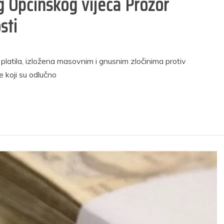
g Općinskog vijeća Prozor
sti
latila, izložena masovnim i gnusnim zločinima protiv
e koji su odlučno