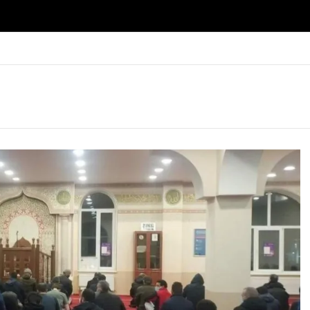
Javni poziv
raseljenim
Javni poziv za
osobama i
odrađivanje