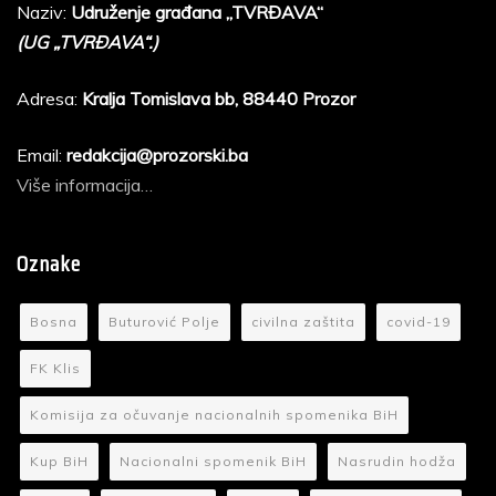
Naziv:
Udruženje građana „TVRĐAVA“
(UG „TVRĐAVA“.)
Adresa:
Kralja Tomislava bb, 88440 Prozor
Email:
redakcija@prozorski.ba
Više informacija…
Oznake
Bosna
Buturović Polje
civilna zaštita
covid-19
FK Klis
Komisija za očuvanje nacionalnih spomenika BiH
Kup BiH
Nacionalni spomenik BiH
Nasrudin hodža