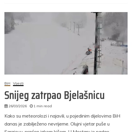
BiH
Vijesti
Snijeg zatrpao Bjelašnicu
26/03/2026
1 min read
autor
Kako su meteorolozi i najavili, u pojedinim dijelovima BiH
danas je zabilježeno nevrijeme. Olujni vjetar puše u
Sarajevu, praćen jakom kišom. U Mostaru je padao