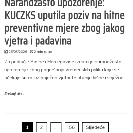
Narandžasto upozorenje:
KUCZKS uputila poziv na hitne
preventivne mjere zbog jakog
vjetra i padavina
25/03/2026
2 min read
autor
Za područje Bosne i Hercegovine izdato je narandžasto
upozorenje zbog pogoršanja vremenskih prilika koje se
očekuje sutra, uz pojačan vjetar te obilnije kišne i snježne
Pročitaj više ...
Posts
1
2
…
56
Slijedeće