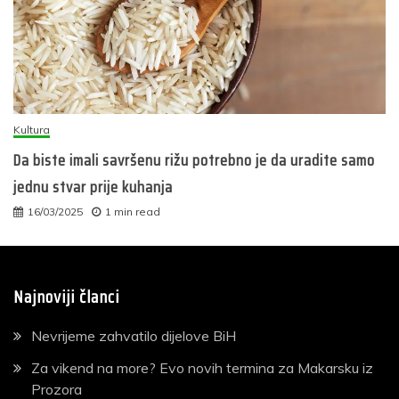
Kultura
Da biste imali savršenu rižu potrebno je da uradite samo
jednu stvar prije kuhanja
16/03/2025
1 min read
Najnoviji članci
Nevrijeme zahvatilo dijelove BiH
Za vikend na more? Evo novih termina za Makarsku iz
Prozora