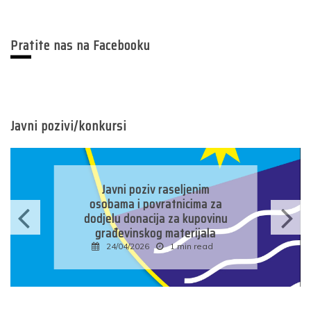
pagination
Pratite nas na Facebooku
Javni pozivi/konkursi
Javni konkurs za prijavu
kandidata za imenovanje
predsjednika/zamjenika
predsjednika biračkog odbora
u osnovnim izbornim
jedinicama u Bosni i
Hercegovini
16/04/2026
1 min read