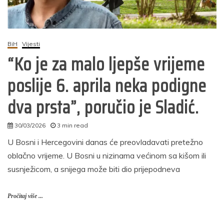
BiH
Vijesti
“Ko je za malo ljepše vrijeme
poslije 6. aprila neka podigne
dva prsta”, poručio je Sladić.
30/03/2026
3 min read
admin
U Bosni i Hercegovini danas će preovladavati pretežno
oblačno vrijeme. U Bosni u nizinama većinom sa kišom ili
susnježicom, a snijega može biti dio prijepodneva
Pročitaj više ...