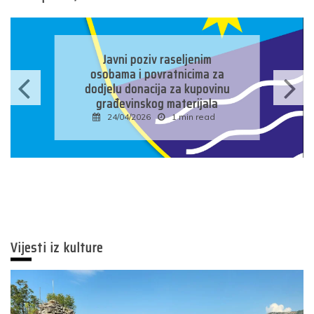
Javni poziv raseljenim
osobama i povratnicima za
dodjelu donacija za kupovinu
građevinskog materijala
24/04/2026
1 min read
Vijesti iz kulture