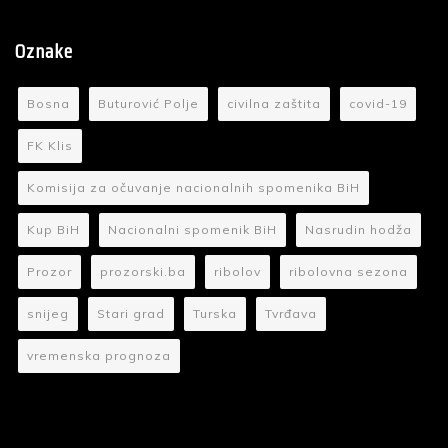
Oznake
Bosna
Buturović Polje
civilna zaštita
covid-19
FK Klis
Komisija za očuvanje nacionalnih spomenika BiH
Kup BiH
Nacionalni spomenik BiH
Nasrudin hodža
Prozor
prozorski.ba
ribolov
ribolovna sezona
snijeg
Stari grad
Turska
Tvrđava
vremenska prognoza