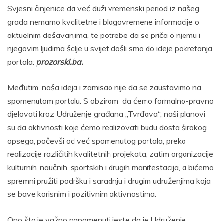
Svjesni činjenice da već duži vremenski period iz našeg
grada nemamo kvalitetne i blagovremene informacije o
aktuelnim dešavanjima, te potrebe da se priča o njemu i
njegovim ljudima šalje u svijet došli smo do ideje pokretanja
portala:
prozorski.ba.
Međutim, naša ideja i zamisao nije da se zaustavimo na
spomenutom portalu. S obzirom da ćemo formalno-pravno
djelovati kroz Udruženje građana „Tvrđava“, naši planovi
su da aktivnosti koje ćemo realizovati budu dosta širokog
opsega, počevši od već spomenutog portala, preko
realizacije različitih kvalitetnih projekata, zatim organizacije
kulturnih, naučnih, sportskih i drugih manifestacija, a bićemo
spremni pružiti podršku i saradnju i drugim udruženjima koja
se bave korisnim i pozitivnim aktivnostima.
Ono što je važno napomenuti jeste da je Udruženje