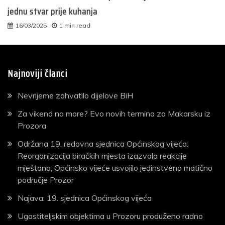
jednu stvar prije kuhanja
16/03/2025
1 min read
Najnoviji članci
Nevrijeme zahvatilo dijelove BiH
Za vikend na more? Evo novih termina za Makarsku iz
Prozora
Održana 19. redovna sjednica Općinskog vijeća:
Reorganizacija biračkih mjesta izazvala reakcije
mještana, Općinsko vijeće usvojilo jedinstveno matično
područje Prozor
Najava: 19. sjednica Općinskog vijeća
Ugostiteljskim objektima u Prozoru produženo radno