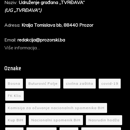
Naziv:
Udruženje građana „TVRĐAVA“
(UG „TVRĐAVA“.)
Adresa:
Kralja Tomislava bb, 88440 Prozor
Email:
redakcija@prozorski.ba
Više informacija…
Oznake
Bosna
Buturović Polje
civilna zaštita
covid-19
FK Klis
Komisija za očuvanje nacionalnih spomenika BiH
Kup BiH
Nacionalni spomenik BiH
Nasrudin hodža