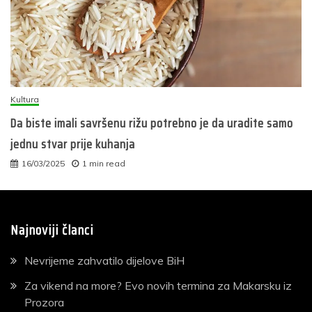
Kultura
Da biste imali savršenu rižu potrebno je da uradite samo
jednu stvar prije kuhanja
16/03/2025
1 min read
Najnoviji članci
Nevrijeme zahvatilo dijelove BiH
Za vikend na more? Evo novih termina za Makarsku iz
Prozora