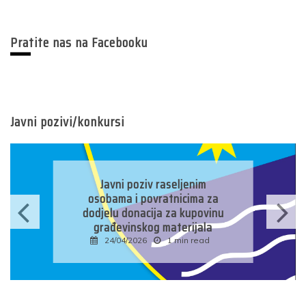
Pratite nas na Facebooku
Javni pozivi/konkursi
Javni konkurs za prijavu
kandidata za imenovanje
predsjednika/zamjenika
predsjednika biračkog odbora
u osnovnim izbornim
jedinicama u Bosni i
Hercegovini
16/04/2026
1 min read