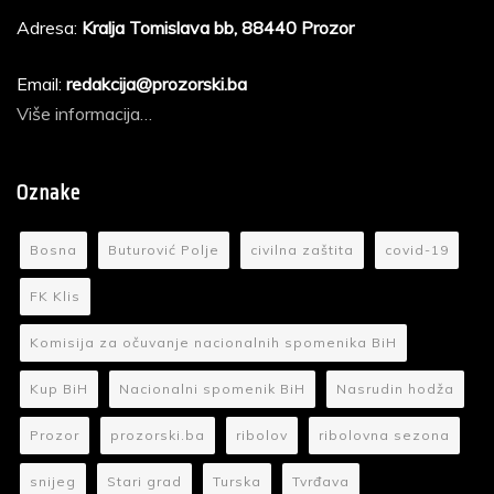
Adresa:
Kralja Tomislava bb, 88440 Prozor
Email:
redakcija@prozorski.ba
Više informacija…
Oznake
Bosna
Buturović Polje
civilna zaštita
covid-19
FK Klis
Komisija za očuvanje nacionalnih spomenika BiH
Kup BiH
Nacionalni spomenik BiH
Nasrudin hodža
Prozor
prozorski.ba
ribolov
ribolovna sezona
snijeg
Stari grad
Turska
Tvrđava