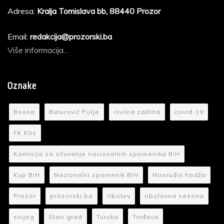
Adresa:
Kralja Tomislava bb, 88440 Prozor
Email:
redakcija@prozorski.ba
Više informacija…
Oznake
Bosna
Buturović Polje
civilna zaštita
covid-19
FK Klis
Komisija za očuvanje nacionalnih spomenika BiH
Kup BiH
Nacionalni spomenik BiH
Nasrudin hodža
Prozor
prozorski.ba
ribolov
ribolovna sezona
snijeg
Stari grad
Turska
Tvrđava