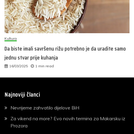
Kultura
Da biste imali savršenu rižu potrebno je da uradite samo
jednu stvar prije kuhanja
16/03/2025
1 min read
Najnoviji članci
Nevrijeme zahvatilo dijelove BiH
Za vikend na more? Evo novih termina za Makarsku iz
Prozora