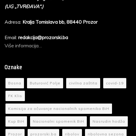
(UG „TVRĐAVA“.)
Adresa:
Kralja Tomislava bb, 88440 Prozor
Email:
redakcija@prozorski.ba
Više informacija…
Oznake
Bosna
Buturović Polje
civilna zaštita
covid-19
FK Klis
Komisija za očuvanje nacionalnih spomenika BiH
Kup BiH
Nacionalni spomenik BiH
Nasrudin hodža
Prozor
prozorski.ba
ribolov
ribolovna sezona