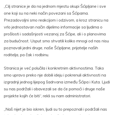
„Cilj stranice je da na jednom mjestu okupi Šćipljane i sve
one koji su na neki način povezani sa Šćipama.
Prezadovoljni smo reakcijom i odzivom, a kroz stranicu na
vrlo jednostavan način dijelimo informacije sa ljudima o
prošlosti i sadašnjosti vezanoj za Šćipe, ali i o planovima
za budućnost. Usput smo shvatili koliko mnogi od nas nisu
poznavali jedni druge, naše Šćipljane, prijatelje naših
roditelja, pa čak i rodbinu.
Stranica je već polučila i konkretnim aktivnostima. Tako
smo upravo preko nje dobili ideju i pokrenuli aktivnosti na
izgradnji jednog lijepog šadrvana između Šćipa i Kuta. Ljudi
su nas podržali i obavezali se da će pomoći i druge naše
projekte kojih će biti“, rekli su nam administratori.
„Naš nijet je bio iskren, ljudi su to prepoznali i podržali nas