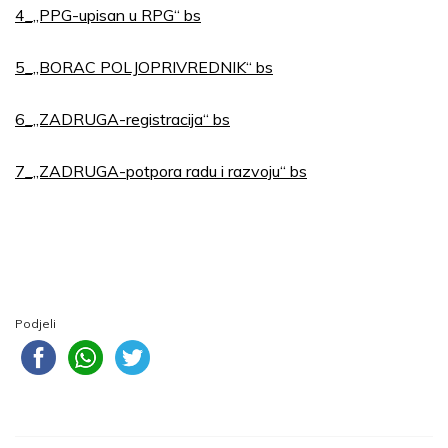
4_„PPG-upisan u RPG“ bs
5_„BORAC POLJOPRIVREDNIK“ bs
6_„ZADRUGA-registracija“ bs
7_„ZADRUGA-potpora radu i razvoju“ bs
Podjeli