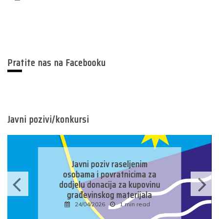
Pratite nas na Facebooku
Javni pozivi/konkursi
Javni poziv raseljenim
osobama i povratnicima za
dodjelu donacija za kupovinu
građevinskog materijala
24/04/2026
1 min read