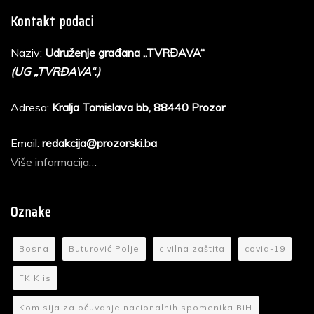
Kontakt podaci
Naziv:
Udruženje građana „TVRĐAVA“
(UG „TVRĐAVA“.)
Adresa:
Kralja Tomislava bb, 88440 Prozor
Email:
redakcija@prozorski.ba
Više informacija…
Oznake
Bosna
Buturović Polje
civilna zaštita
covid-19
FK Klis
Komisija za očuvanje nacionalnih spomenika BiH