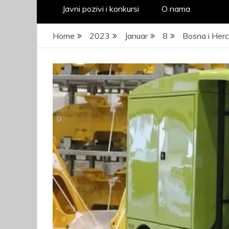
Javni pozivi i konkursi
O nama
Home
2023
Januar
8
Bosna i Herc
JA
pr
kad