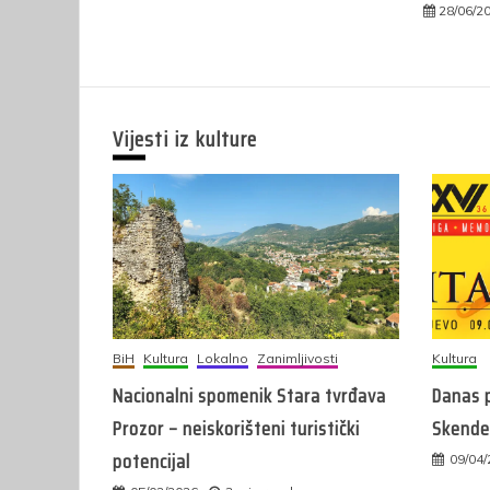
28/06/2
Vijesti iz kulture
BiH
Kultura
Lokalno
Zanimljivosti
Kultura
Nacionalni spomenik Stara tvrđava
Danas p
Prozor – neiskorišteni turistički
Skender
potencijal
09/04