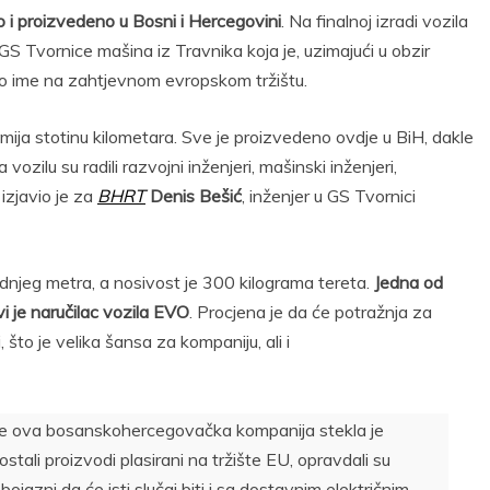
o i proizvedeno u Bosni i Hercegovini
. Na finalnoj izradi vozila
 GS Tvornice mašina iz Travnika koja je, uzimajući u obzir
ivo ime na zahtjevnom evropskom tržištu.
mija stotinu kilometara. Sve je proizvedeno ovdje u BiH, dakle
zilu su radili razvojni inženjeri, mašinski inženjeri,
 izjavio je za
BHRT
Denis Bešić
, inženjer u GS Tvornici
dnjeg metra, a nosivost je 300 kilograma tereta.
Jedna od
i je naručilac vozila EVO
. Procjena je da će potražnja za
 što je velika šansa za kompaniju, ali i
ije ova bosanskohercegovačka kompanija stekla je
 ostali proizvodi plasirani na tržište EU, opravdali su
jazni da će isti slučaj biti i sa dostavnim električnim