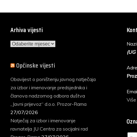
Arhiva vijesti
Kont
Arhiva
Nazi
vijesti
(UG
Općinske vijesti
Adre
Proz
Obavijest o poništenju javnog natječaja
za izbor i imenovanje predsjednika i
Emai
članova nadzornog odbora duštva
Više
„Javni prijevoz“ d.o.o. Prozor-Rama
27/07/2026
Ozn
Natječaj za izbor i imenovanje
ravnatelja JU Centra za socijalni rad