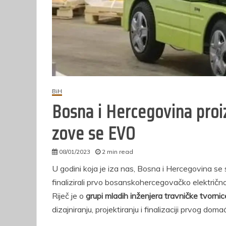
p
o
pol
BiH
Bosna i Hercegovina proiz
zove se EVO
08/01/2023
2 min read
autor
U godini koja je iza nas, Bosna i Hercegovina se svr
finalizirali prvo bosanskohercegovačko električno
Riječ je o
grupi mladih inženjera travničke tvorn
dizajniranju, projektiranju i finalizaciji prvog dom