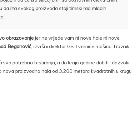
u da iza svakog proizvoda stoji timski rad mladih
je.
hovo obrazovanje
jer ne vrijede vam ni nove hale ni nove
ad Beganović
, izvršni direktor GS Tvornice mašina Travnik.
 sva potrebna testiranja, a do kraja godine dobiti i dozvolu
ena nova proizvodna hala od 3.200 metara kvadratnih u krugu