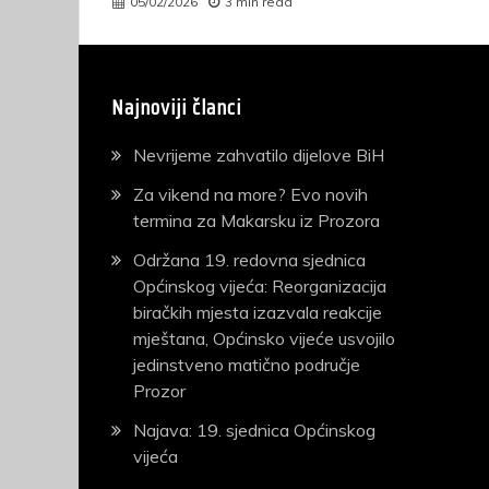
05/02/2026
3 min read
Najnoviji članci
Nevrijeme zahvatilo dijelove BiH
Za vikend na more? Evo novih
termina za Makarsku iz Prozora
Održana 19. redovna sjednica
Općinskog vijeća: Reorganizacija
biračkih mjesta izazvala reakcije
mještana, Općinsko vijeće usvojilo
jedinstveno matično područje
Prozor
Najava: 19. sjednica Općinskog
vijeća