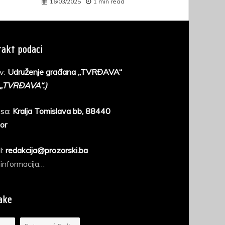
16/03/2025
1 min read
akt podaci
v:
Udruženje građana „TVRĐAVA“
 „TVRĐAVA“.)
sa:
Kralja Tomislava bb, 88440
or
l:
redakcija@prozorski.ba
 informacija…
ake