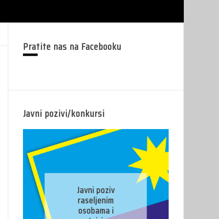
Pratite nas na Facebooku
Javni pozivi/konkursi
J
Javni poziv
pr
raseljenim
osobama i
pr