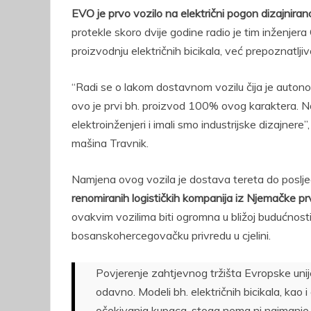
EVO je prvo vozilo na električni pogon dizajniran
protekle skoro dvije godine radio je tim inženjera
proizvodnju električnih bicikala, već prepoznatlj
“Radi se o lakom dostavnom vozilu čija je autono
ovo je prvi bh. proizvod 100% ovog karaktera. Na vo
elektroinženjeri i imali smo industrijske dizajnere”,
mašina Travnik.
Namjena ovog vozila je dostava tereta do poslje
renomiranih logističkih kompanija iz Njemačke prv
ovakvim vozilima biti ogromna u bližoj budućnosti,
bosanskohercegovačku privredu u cjelini.
Povjerenje zahtjevnog tržišta Evropske un
odavno. Modeli bh. električnih bicikala, kao i
očekivanja kupaca, stoga nema ni najmanje bo