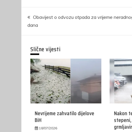
Navigacija
Obavijest o odvozu otpada za vrijeme neradno
dana
članaka
Slične vijesti
Nevrijeme zahvatilo dijelove
Nakon t
BiH
stepeni, 
grmljavi
18/07/2026