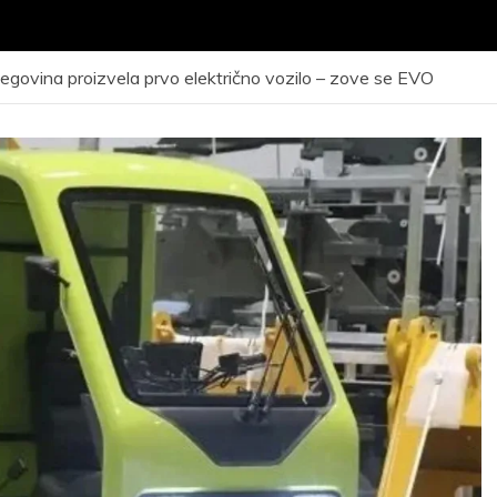
egovina proizvela prvo električno vozilo – zove se EVO
VNI KONKURS za
ijem kandidata –
Javni poziv za
eta radi obuke i
odrađivanje