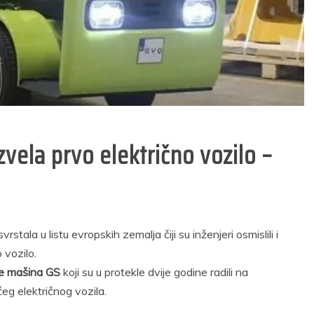
rijema u radni
volonterskog rada
dnos u Sudsku
u Općini Prozor za
iciju u Federaciji
2026. godinu
Bosne i
29/05/2026
Hercegovine
2 min read
25/02/2026
10 min read
vela prvo električno vozilo –
stala u listu evropskih zemalja čiji su inženjeri osmislili i
 vozilo.
ice mašina GS
koji su u protekle dvije godine radili na
aćeg električnog vozila.