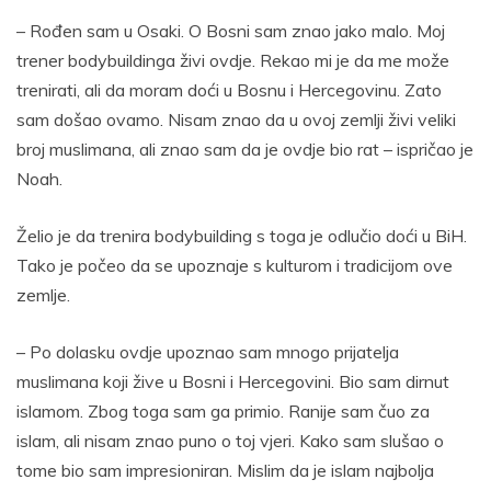
– Rođen sam u Osaki. O Bosni sam znao jako malo. Moj
trener bodybuildinga živi ovdje. Rekao mi je da me može
trenirati, ali da moram doći u Bosnu i Hercegovinu. Zato
sam došao ovamo. Nisam znao da u ovoj zemlji živi veliki
broj muslimana, ali znao sam da je ovdje bio rat – ispričao je
Noah.
Želio je da trenira bodybuilding s toga je odlučio doći u BiH.
Tako je počeo da se upoznaje s kulturom i tradicijom ove
zemlje.
– Po dolasku ovdje upoznao sam mnogo prijatelja
muslimana koji žive u Bosni i Hercegovini. Bio sam dirnut
islamom. Zbog toga sam ga primio. Ranije sam čuo za
islam, ali nisam znao puno o toj vjeri. Kako sam slušao o
tome bio sam impresioniran. Mislim da je islam najbolja