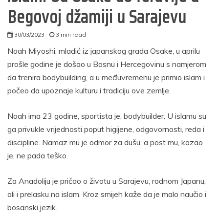
Begovoj džamiji u Sarajevu
30/03/2023
3 min read
autor
Noah Miyoshi, mladić iz japanskog grada Osake, u aprilu
prošle godine je došao u Bosnu i Hercegovinu s namjerom
da trenira bodybuilding, a u međuvremenu je primio islam i
počeo da upoznaje kulturu i tradiciju ove zemlje.
Noah ima 23 godine, sportista je, bodybuilder. U islamu su
ga privukle vrijednosti poput higijene, odgovornosti, reda i
discipline. Namaz mu je odmor za dušu, a post mu, kazao
je, ne pada teško.
Za Anadoliju je pričao o životu u Sarajevu, rodnom Japanu,
ali i prelasku na islam. Kroz smijeh kaže da je malo naučio i
bosanski jezik.