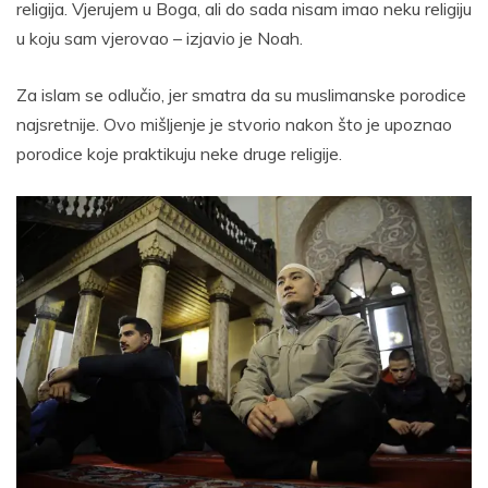
religija. Vjerujem u Boga, ali do sada nisam imao neku religiju
u koju sam vjerovao – izjavio je Noah.
Za islam se odlučio, jer smatra da su muslimanske porodice
najsretnije. Ovo mišljenje je stvorio nakon što je upoznao
porodice koje praktikuju neke druge religije.