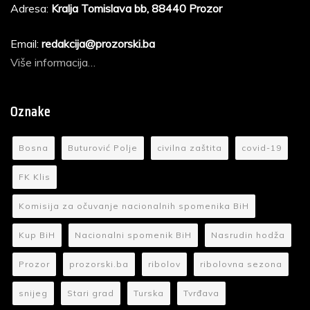
Adresa:
Kralja Tomislava bb, 88440 Prozor
Email:
redakcija@prozorski.ba
Više informacija…
Oznake
Bosna
Buturović Polje
civilna zaštita
covid-19
FK Klis
Komisija za očuvanje nacionalnih spomenika BiH
Kup BiH
Nacionalni spomenik BiH
Nasrudin hodža
Prozor
prozorski.ba
ribolov
ribolovna sezona
snijeg
Stari grad
Turska
Tvrđava