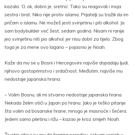
kazala: ‘O, ok, dobro je, sretno’. Tako su reagovali i moja
sestra i brat. Niko nije protiv islama. Prijatelji su tražili da im
pričam o islamu. Ne možeš jesti svinjetinu i piti alkohol. Ja
sam bodybuilder već šest, sedam godina. Nisam ni ranije
jeo svinjetinu niti pio alkohol, jer nisu dobri za tijelo. Zbog
toga je za mene ovo lagano – pojasnio je Noah.
Kaže da mu se u Bosni i Hercegovini najviše dopadaju ljudi,
njihovo gostoprimstvo i srdačnost. Međutim, najviše mu
nedostaje japanska hrana.
– Volim Bosnu, ali mi stvarno nedostaje japanska hrana.
Nekada želim otići u Japan po hranu. Jako je teško pitanje
šta volim od bosanske hrane, mnogo je masnoće i šećera.
Jedem samo piletinu i rižu – kazao je kroz smijeh Noah.
Životni ciljevi su mu da formira porodicu, ostvari uspjeh u