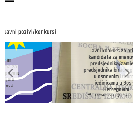
Javni pozivi/konkursi
Javni konkurs za prijavu
kandidata za imenovanje
predsjednika/zamjenika
predsjednika biračkog odbora
u osnovnim izbornim
jedinicama u Bosni i
Hercegovini
16/04/2026
1 min read