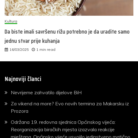
Kultura
Da biste imali savršenu rižu potrebno je da uradite samo
jednu stvar prije kuhanja
16/03/2025
1 min read
Najnoviji članci
Nevrijeme zahvatilo dijelove BiH
Za vikend na more? Evo novih termina za Makarsku iz
Prozora
Održana 19. redovna sjednica Općinskog vijeća:
Reorganizacija biračkih mjesta izazvala reakcije
mještana, Općinsko vijeće usvojilo jedinstveno matično