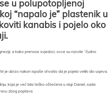
se u polupotopljenoj
čkoj “napalo je” plastenik u
oviti kanabis i pojelo oko
i.
neziji, a kako prenose svjedoci, ovce su razvile “čudno
r je ubrzo nakon ispaše shvatio da je pojela veliki dio usjeva.
nju, koja je već bila teško oštećena u oluji Daniel, sada
travu zbog poplava.