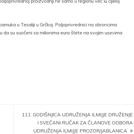
joprivrednoj proizvodnji ne samo u regionu već iu cijeloj
amuka u Tesaliji u Grčkoj. Poljoprivrednici na obroncima
ažu da su suočeni sa milionima eura štete na svojim usevima
111. GODIŠNJICA UDRUŽENJA ILMIJJE DRUŽENJE
I SVEČANI RUČAK ZA ČLANOVE ODBORA
UDRUŽENJA ILMIJJE PROZOR/JABLANICA