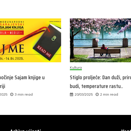
Kultura
očinje Sajam knjige u
Stiglo proljeće: Dan duži, pri
iji
budi, temperature rastu..
/2025
3 min read
20/03/2025
2 min read