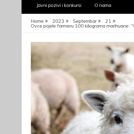
Javni pozivi i konkursi
O nama
Home
2023
Septembar
21
Ovce pojele farmeru 100 kilograma marihuane: “
JAVNI KONKURS za
prijem kandidata –
kadeta radi obuke i