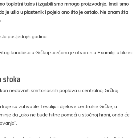
smo toplotni talas i izgubili smo mnogo proizvodnje. Imali smo
o je ušlo u plastenik i pojelo ono što je ostalo. Ne znam šta
r.
la posljednjih godina.
tog kanabisa u Grčkoj svečano je otvoren u Examiliji, u blizini
a stoka
akon nedavnih smrtonosnih poplava u centralnoj Grčkoj.
koje su zahvatile Tesaliju i dijelove centralne Grčke, a
inje da „ako ne bude hitne pomoći u stočnoj hrani, onda će
dovanja”.