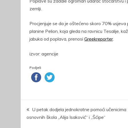
Poplave su zadale ogroman udarac stočarstvu i pol
zemlji.
Procjenjuje se da je oštećeno skoro 70% usjeva p
planine Pelion, koja gleda na ravnicu Tesalije, k
jabuka od poplava, prenosi
Greekreporter
.
izvor: agencije
Podjeli
Navigacija
U petak dodjela jednokratne pomoći učenicima
osnovnih škola „Alija Isaković“ i „Šćipe“
članaka