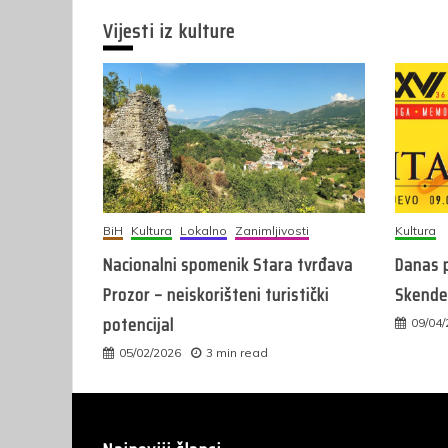
Vijesti iz kulture
BiH
Kultura
Lokalno
Zanimljivosti
Kultura
Nacionalni spomenik Stara tvrđava
Danas p
Prozor – neiskorišteni turistički
Skender
potencijal
09/04
05/02/2026
3 min read