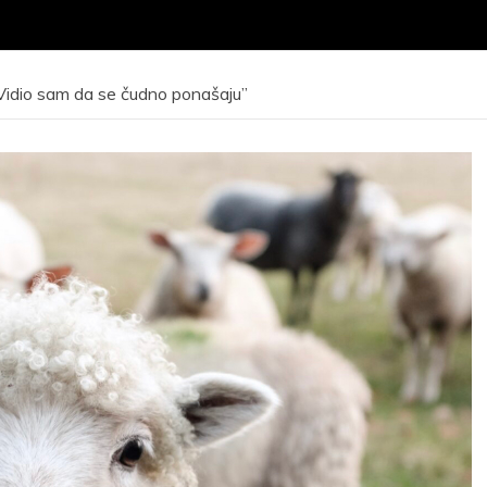
Vidio sam da se čudno ponašaju”
Javni poziv
raseljenim
Javni poziv za
osobama i
odrađivanje