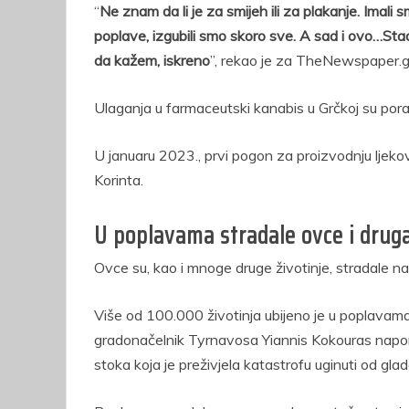
“
Ne znam da li je za smijeh ili za plakanje. Imali 
poplave, izgubili smo skoro sve. A sad i ovo…Stad
da kažem, iskreno
”, rekao je za TheNewspaper.g
Ulaganja u farmaceutski kanabis u Grčkoj su poras
U januaru 2023., prvi pogon za proizvodnju ljekovi
Korinta.
U poplavama stradale ovce i drug
Ovce su, kao i mnoge druge životinje, stradale n
Više od 100.000 životinja ubijeno je u poplavama 
gradonačelnik Tyrnavosa Yiannis Kokouras napom
stoka koja je preživjela katastrofu uginuti od gla