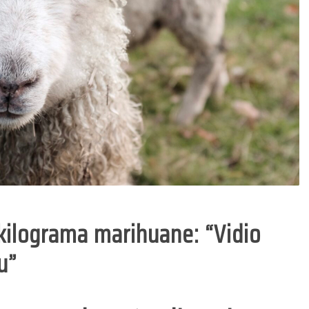
povratnicima za
lonterskog rada
dodjelu donacija za
Općini Prozor za
kupovinu
2026. godinu
građevinskog
29/05/2026
materijala
2 min read
24/04/2026
1 min read
kilograma marihuane: “Vidio
u”