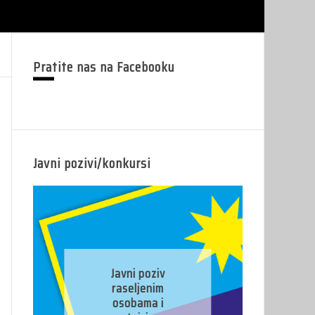
Pratite nas na Facebooku
Javni pozivi/konkursi
Javni konkurs za
prijavu kandidata
za imenovanje
predsjednika/zamj