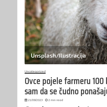
prijema u radni
vo
odnos u Sudsku
u 
policiju u Federaciji
Bosne i
Hercegovine
25/02/2026
10 min read
Uncategorized
Ovce pojele farmeru 100 
sam da se čudno ponašaj
21/09/2023
2 min read
autor