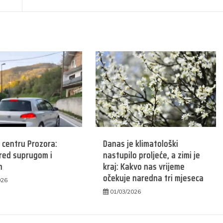
u centru Prozora:
Danas je klimatološki
red suprugom i
nastupilo proljeće, a zimi je
m
kraj: Kakvo nas vrijeme
očekuje naredna tri mjeseca
026
01/03/2026