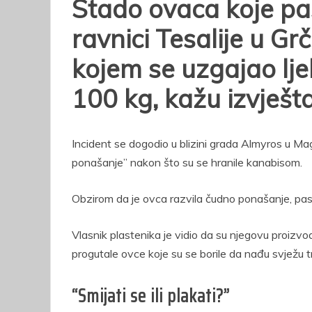
Stado ovaca koje pa
ravnici Tesalije u Gr
kojem se uzgajao ljek
100 kg, kažu izvještaj
Incident se dogodio u blizini grada Almyros u Mag
ponašanje” nakon što su se hranile kanabisom.
Obzirom da je ovca razvila čudno ponašanje, pasti
Vlasnik plastenika je vidio da su njegovu proizvod
progutale ovce koje su se borile da nađu svježu 
“Smijati se ili plakati?”