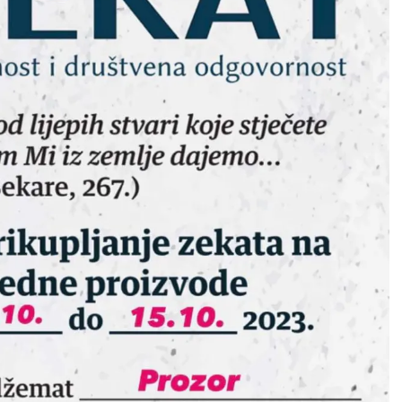
povratnicima za
lonterskog rada
dodjelu donacija za
Općini Prozor za
kupovinu
2026. godinu
građevinskog
29/05/2026
materijala
2 min read
24/04/2026
1 min read