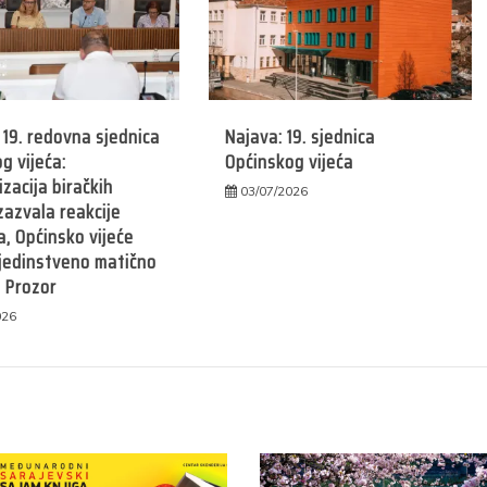
19. redovna sjednica
Najava: 19. sjednica
g vijeća:
Općinskog vijeća
zacija biračkih
03/07/2026
zazvala reakcije
, Općinsko vijeće
 jedinstveno matično
 Prozor
026