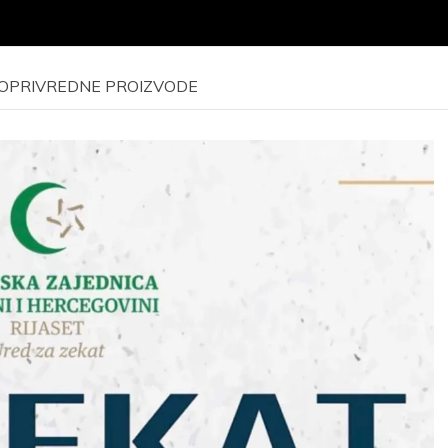
LJOPRIVREDNE PROIZVODE
Javni poziv
raseljenim
Javni poziv za
osobama i
odrađivanje