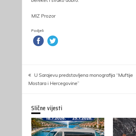
bereket i svako dobro.
MIZ Prozor
Podjeli
Navigacija
U Sarajevu predstavljena monografija “Muftije
Mostara i Hercegovine”
članaka
Slične vijesti