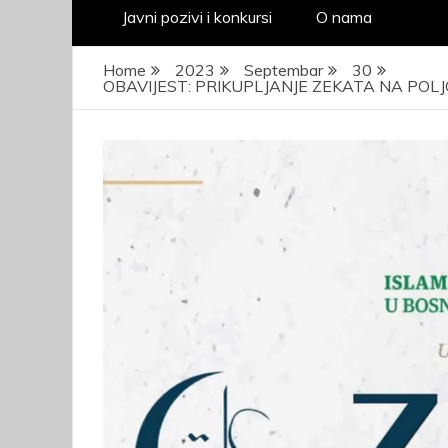
Javni pozivi i konkursi
O nama
Home
2023
Septembar
30
OBAVIJEST: PRIKUPLJANJE ZEKATA NA PO
JAVNI KONKURS za
prijem kandidata –
kadeta radi obuke i