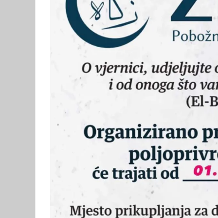
prijema u radni
vo
odnos u Sudsku
u 
policiju u Federaciji
Bosne i
Hercegovine
25/02/2026
10 min read