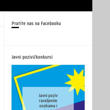
Pratite nas na Facebooku
Javni pozivi/konkursi
Javni konkurs za
prijavu kandidata
za imenovanje
predsjednika/zamj