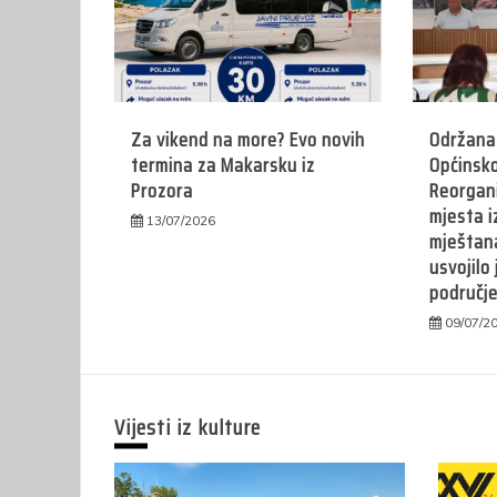
Za vikend na more? Evo novih
Održana 
termina za Makarsku iz
Općinsko
Prozora
Reorgani
mjesta i
13/07/2026
mještana
usvojilo
područje
09/07/2
Vijesti iz kulture