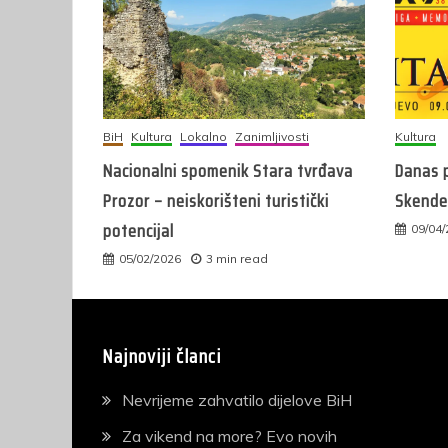
BiH
Kultura
Lokalno
Zanimljivosti
Kultura
Nacionalni spomenik Stara tvrđava
Danas p
Prozor – neiskorišteni turistički
Skender
potencijal
09/04
05/02/2026
3 min read
Najnoviji članci
Nevrijeme zahvatilo dijelove BiH
Za vikend na more? Evo novih