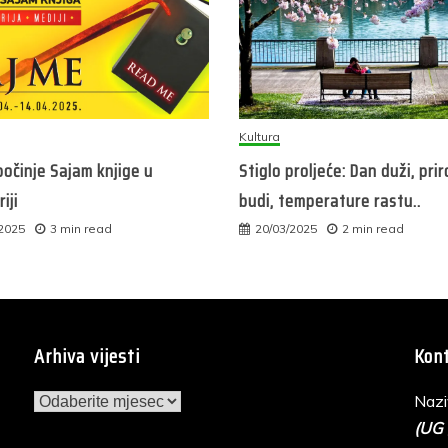
Kultura
očinje Sajam knjige u
Stiglo proljeće: Dan duži, pri
iji
budi, temperature rastu..
/2025
3 min read
20/03/2025
2 min read
Arhiva vijesti
Kont
Arhiva
Nazi
vijesti
(UG