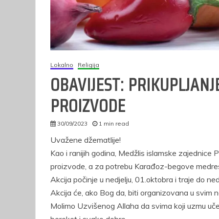
Lokalno
Religija
OBAVIJEST: PRIKUPLJAN
PROIZVODE
30/09/2023
1 min read
autor
Uvažene džematlije!
Kao i ranijih godina, Medžlis islamske zajednice 
proizvode, a za potrebu Karađoz-begove medre
Akcija počinje u nedjelju, 01.oktobra i traje do n
Akcija će, ako Bog da, biti organizovana u svim
Molimo Uzvišenog Allaha da svima koji uzmu učešć