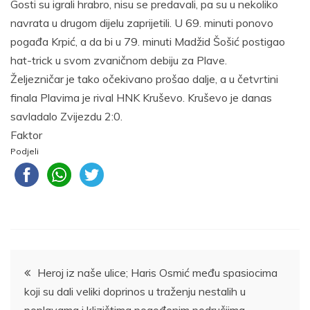
Gosti su igrali hrabro, nisu se predavali, pa su u nekoliko
navrata u drugom dijelu zaprijetili. U 69. minuti ponovo
pogađa Krpić, a da bi u 79. minuti Madžid Šošić postigao
hat-trick u svom zvaničnom debiju za Plave.
Željezničar je tako očekivano prošao dalje, a u četvrtini
finala Plavima je rival HNK Kruševo. Kruševo je danas
savladalo Zvijezdu 2:0.
Faktor
Podjeli
Navigacija
Heroj iz naše ulice; Haris Osmić među spasiocima
koji su dali veliki doprinos u traženju nestalih u
članaka
poplavama i klizištima pogođenim područjima