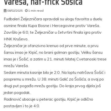
Vareša, hat-trick Šošića
08/02/2025
1 min read
autor
Fudbaleri Željezničara opravdali su ulogu favorita u duelu
osmine finala Kupa Bosne i Hercegovine protiv Vareša.
Završilo je 6:0, te Željezničar u četvrtini finala igra protiv
HNK Kruševo.
Željezničar je ofanzivno krenuo od prve minute, a prvu
šansu imao je Krpić, no brani golman gostiju. Veliku šansu
imao je i Šošić, a zatim u 21. minuti Matej Cvetanoski trese
mrežu Vareša.
Sedam minuta kasnije bilo je 2:0. Na loptu natrčava Šošić i
pospremu u mrežu. U 38. minuti Galić za Šošića, a ovaj po
drugi put pogađa mrežu gostiju. Do kraja prvog dijela još
jedan pogodak.
Radinović ubacuje u peterac gostiju, Krpić je odlično
postavljen i to je 4:0.