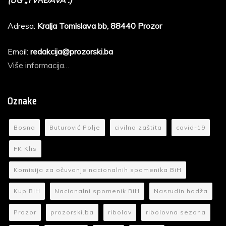
(UG „TVRĐAVA“.)
Adresa:
Kralja Tomislava bb, 88440 Prozor
Email:
redakcija@prozorski.ba
Više informacija…
Oznake
Bosna
Buturović Polje
civilna zaštita
covid-19
FK Klis
Komisija za očuvanje nacionalnih spomenika BiH
Kup BiH
Nacionalni spomenik BiH
Nasrudin hodža
Prozor
prozorski.ba
ribolov
ribolovna sezona