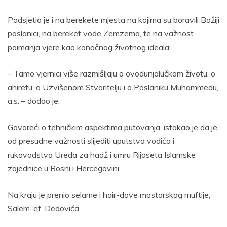
Podsjetio je i na berekete mjesta na kojima su boravili Božiji
poslanici, na bereket vode Zemzema, te na važnost
poimanja vjere kao konačnog životnog ideala:
– Tamo vjernici više razmišljaju o ovodunjalučkom životu, o
ahiretu, o Uzvišenom Stvoritelju i o Poslaniku Muhammedu,
a.s. – dodao je.
Govoreći o tehničkim aspektima putovanja, istakao je da je
od presudne važnosti slijediti uputstva vodiča i
rukovodstva Ureda za hadž i umru Rijaseta Islamske
zajednice u Bosni i Hercegovini.
Na kraju je prenio selame i hair-dove mostarskog muftije,
Salem-ef. Dedovića.