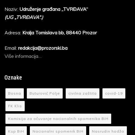
Naziv:
Udruženje građana „TVRĐAVA“
(UG „TVRĐAVA“.)
Adresa:
Kralja Tomislava bb, 88440 Prozor
Email:
redakcija@prozorski.ba
Više informacija…
Oznake
Bosna
Buturović Polje
civilna zaštita
covid-19
FK Klis
Komisija za očuvanje nacionalnih spomenika BiH
Kup BiH
Nacionalni spomenik BiH
Nasrudin hodža