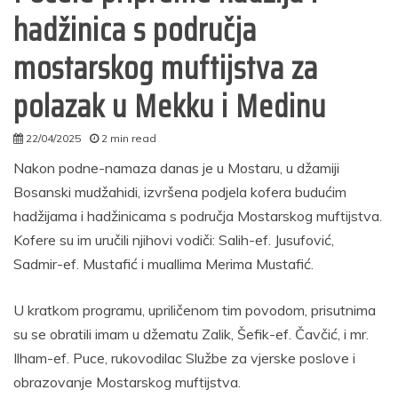
hadžinica s područja
mostarskog muftijstva za
polazak u Mekku i Medinu
22/04/2025
2 min read
autor
Nakon podne-namaza danas je u Mostaru, u džamiji
Bosanski mudžahidi, izvršena podjela kofera budućim
hadžijama i hadžinicama s područja Mostarskog muftijstva.
Kofere su im uručili njihovi vodiči: Salih-ef. Jusufović,
Sadmir-ef. Mustafić i muallima Merima Mustafić.
U kratkom programu, upriličenom tim povodom, prisutnima
su se obratili imam u džematu Zalik, Šefik-ef. Čavčić, i mr.
Ilham-ef. Puce, rukovodilac Službe za vjerske poslove i
obrazovanje Mostarskog muftijstva.