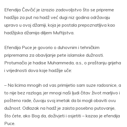
Efendija Čavčić je izrazio zadovoljstvo što se pripreme
hadžija za put na hadž već dugi niz godina održavaju
upravo u ovoj džamiji, koja je postala prepoznatljiva kao
hadžijska džamija diljem Muftijstva.
Efendija Puce je govorio o duhovnim i tehničkim
pripremama za obavljanje pete islamske dužnosti.
Protumačio je hadise Muhammeda, a.s., o praštanju grijeha
i vrijednosti dova koje hadžije uče:
– Na licima mnogih od vas primijetio sam suze radosnice, a
to nije bez razloga, jer mnogi naši ljudi čitav život marljivo i
pošteno rade, čuvaju svoj imetak da bi mogli obaviti ovu
dužnost. Odlazak na hadž je zaista posebno putovanje,
što ćete, ako Bog da, doživjeti i osjetiti – kazao je efendija
Puce.