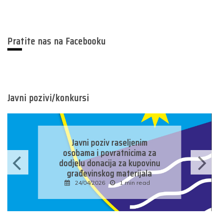
Pratite nas na Facebooku
Javni pozivi/konkursi
Javni konkurs za prijavu
kandidata za imenovanje
predsjednika/zamjenika
predsjednika biračkog odbora
u osnovnim izbornim
jedinicama u Bosni i
Hercegovini
16/04/2026
1 min read