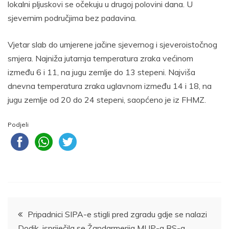
lokalni pljuskovi se očekuju u drugoj polovini dana. U
sjevernim područjima bez padavina.
Vjetar slab do umjerene jačine sjevernog i sjeveroistočnog
smjera. Najniža jutarnja temperatura zraka većinom
između 6 i 11, na jugu zemlje do 13 stepeni. Najviša
dnevna temperatura zraka uglavnom između 14 i 18, na
jugu zemlje od 20 do 24 stepeni, saopćeno je iz FHMZ.
Podjeli
Navigacija
Pripadnici SIPA-e stigli pred zgradu gdje se nalazi
Dodik, ispriječila se Žandarmerija MUP-a RS-a