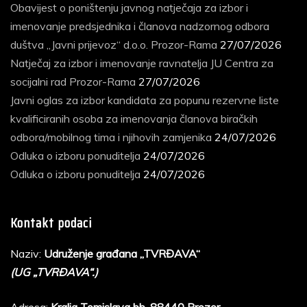
Obavijest o poništenju javnog natječaja za izbor i
imenovanje predsjednika i članova nadzornog odbora
duštva „Javni prijevoz“ d.o.o. Prozor-Rama
27/07/2026
Natječaj za izbor i imenovanje ravnatelja JU Centra za
socijalni rad Prozor-Rama
27/07/2026
Javni oglas za izbor kandidata za popunu rezervne liste
kvalificiranih osoba za imenovanja članova biračkih
odbora/mobilnog tima i njihovih zamjenika
24/07/2026
Odluka o izboru ponuditelja
24/07/2026
Odluka o izboru ponuditelja
24/07/2026
Kontakt podaci
Naziv:
Udruženje građana „TVRĐAVA“
(UG „TVRĐAVA“.)
Adresa:
Kralja Tomislava bb, 88440 Prozor