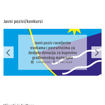
Javni pozivi/konkursi
Javni konkurs za prijavu
kandidata za imenovanje
predsjednika/zamjenika
predsjednika biračkog odbora
u osnovnim izbornim
jedinicama u Bosni i
Hercegovini
16/04/2026
1 min read