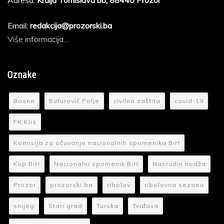
Email:
redakcija@prozorski.ba
Više informacija…
Oznake
Bosna
Buturović Polje
civilna zaštita
covid-19
FK Klis
Komisija za očuvanje nacionalnih spomenika BiH
Kup BiH
Nacionalni spomenik BiH
Nasrudin hodža
Prozor
prozorski.ba
ribolov
ribolovna sezona
snijeg
Stari grad
Turska
Tvrđava