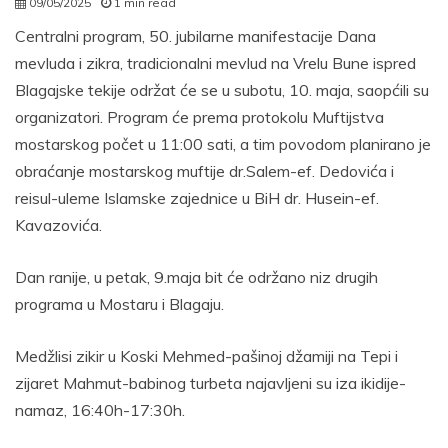
09/05/2025
1 min read
autor
Centralni program, 50. jubilarne manifestacije Dana
mevluda i zikra, tradicionalni mevlud na Vrelu Bune ispred
Blagajske tekije održat će se u subotu, 10. maja, saopćili su
organizatori. Program će prema protokolu Muftijstva
mostarskog počet u 11:00 sati, a tim povodom planirano je
obraćanje mostarskog muftije dr.Salem-ef. Dedovića i
reisul-uleme Islamske zajednice u BiH dr. Husein-ef.
Kavazovića.
Dan ranije, u petak, 9.maja bit će održano niz drugih
programa u Mostaru i Blagaju.
Medžlisi zikir u Koski Mehmed-pašinoj džamiji na Tepi i
zijaret Mahmut-babinog turbeta najavljeni su iza ikidije-
namaz, 16:40h-17:30h.