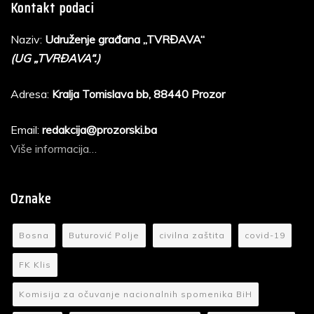
Kontakt podaci
Naziv:
Udruženje građana „TVRĐAVA“
(UG „TVRĐAVA“.)
Adresa:
Kralja Tomislava bb, 88440 Prozor
Email:
redakcija@prozorski.ba
Više informacija…
Oznake
Bosna
Buturović Polje
civilna zaštita
covid-19
FK Klis
Komisija za očuvanje nacionalnih spomenika BiH