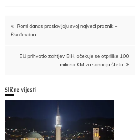
Navigacija
Romi danas proslavljaju svoj najveći praznik –
Đurđevdan
članaka
EU prihvatio zahtjev BiH, očekuje se otprilike 100
miliona KM za sanaciju šteta
Slične vijesti