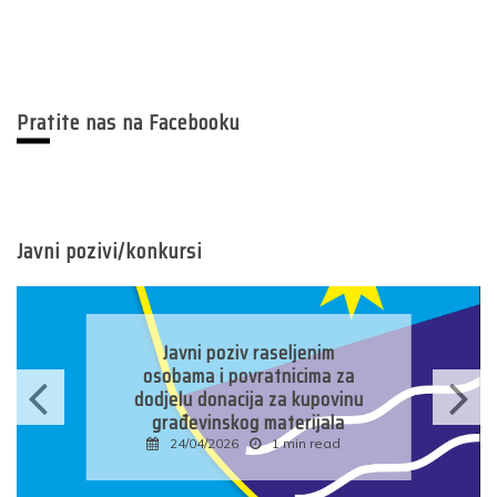
Pratite nas na Facebooku
Javni pozivi/konkursi
Javni konkurs za prijavu
kandidata za imenovanje
predsjednika/zamjenika
predsjednika biračkog odbora
u osnovnim izbornim
jedinicama u Bosni i
Hercegovini
16/04/2026
1 min read