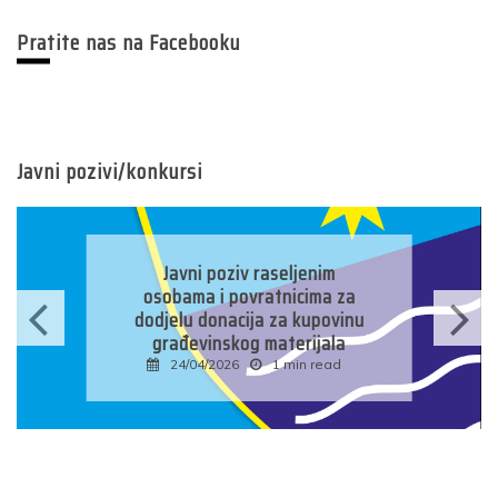
Pratite nas na Facebooku
Javni pozivi/konkursi
Javni konkurs za prijavu
kandidata za imenovanje
nim
predsjednika/zamjenika
ma za
predsjednika biračkog odbo
povinu
u osnovnim izbornim
jala
jedinicama u Bosni i
read
Hercegovini
16/04/2026
1 min read