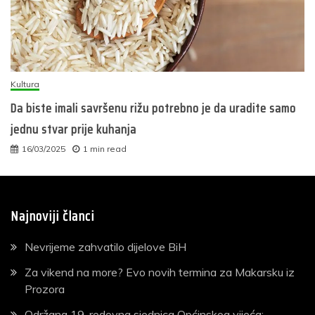
Kultura
Da biste imali savršenu rižu potrebno je da uradite samo
jednu stvar prije kuhanja
16/03/2025
1 min read
Najnoviji članci
Nevrijeme zahvatilo dijelove BiH
Za vikend na more? Evo novih termina za Makarsku iz
Prozora
Održana 19. redovna sjednica Općinskog vijeća: