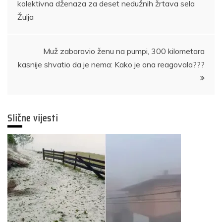
kolektivna dženaza za deset nedužnih žrtava sela
članaka
Žulja
Muž zaboravio ženu na pumpi, 300 kilometara
kasnije shvatio da je nema: Kako je ona reagovala???
Slične vijesti