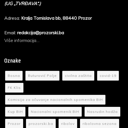
(UG „TVRĐAVA“.)
Adresa:
Kralja Tomislava bb, 88440 Prozor
Email:
redakcija@prozorski.ba
Više informacija…
Oznake
Bosna
Buturović Polje
civilna zaštita
covid-19
FK Klis
Komisija za očuvanje nacionalnih spomenika BiH
Kup BiH
Nacionalni spomenik BiH
Nasrudin hodža
Prozor
prozorski.ba
ribolov
ribolovna sezona