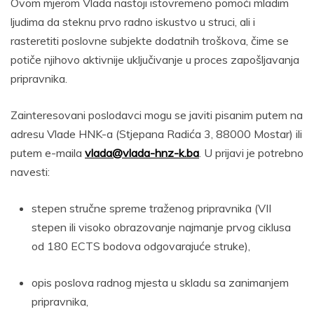
Ovom mjerom Vlada nastoji istovremeno pomoći mladim
ljudima da steknu prvo radno iskustvo u struci, ali i
rasteretiti poslovne subjekte dodatnih troškova, čime se
potiče njihovo aktivnije uključivanje u proces zapošljavanja
pripravnika.
Zainteresovani poslodavci mogu se javiti pisanim putem na
adresu Vlade HNK-a (Stjepana Radića 3, 88000 Mostar) ili
putem e-maila
vlada@vlada-hnz-k.ba
. U prijavi je potrebno
navesti:
stepen stručne spreme traženog pripravnika (VII
stepen ili visoko obrazovanje najmanje prvog ciklusa
od 180 ECTS bodova odgovarajuće struke),
opis poslova radnog mjesta u skladu sa zanimanjem
pripravnika,