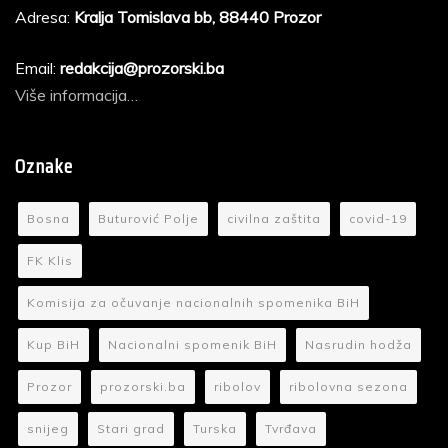
Adresa:
Kralja Tomislava bb, 88440 Prozor
Email:
redakcija@prozorski.ba
Više informacija…
Oznake
Bosna
Buturović Polje
civilna zaštita
covid-19
FK Klis
Komisija za očuvanje nacionalnih spomenika BiH
Kup BiH
Nacionalni spomenik BiH
Nasrudin hodža
Prozor
prozorski.ba
ribolov
ribolovna sezona
snijeg
Stari grad
Turska
Tvrđava