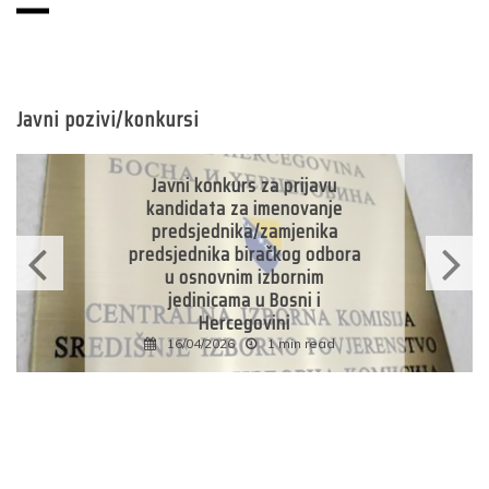
Javni pozivi/konkursi
Javni konkurs za prijavu
kandidata za imenovanje
predsjednika/zamjenika
predsjednika biračkog odbora
u osnovnim izbornim
jedinicama u Bosni i
Hercegovini
16/04/2026
1 min read