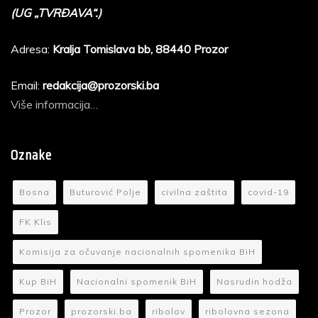
(UG „TVRĐAVA“.)
Adresa:
Kralja Tomislava bb, 88440 Prozor
Email:
redakcija@prozorski.ba
Više informacija…
Oznake
Bosna
Buturović Polje
civilna zaštita
covid-19
FK Klis
Komisija za očuvanje nacionalnih spomenika BiH
Kup BiH
Nacionalni spomenik BiH
Nasrudin hodža
Prozor
prozorski.ba
ribolov
ribolovna sezona