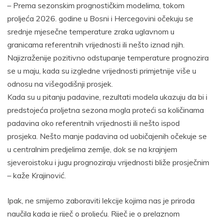
– Prema sezonskim prognostičkim modelima, tokom
proljeća 2026. godine u Bosni i Hercegovini očekuju se
srednje mjesečne temperature zraka uglavnom u
granicama referentnih vrijednosti ili nešto iznad njih.
Najizraženije pozitivno odstupanje temperature prognozira
se u maju, kada su izgledne vrijednosti primjetnije više u
odnosu na višegodišnji prosjek.
Kada su u pitanju padavine, rezultati modela ukazuju da bi i
predstojeća proljetna sezona mogla proteći sa količinama
padavina oko referentnih vrijednosti ili nešto ispod
prosjeka. Nešto manje padavina od uobičajenih očekuje se
u centralnim predjelima zemlje, dok se na krajnjem
sjeveroistoku i jugu prognoziraju vrijednosti bliže prosječnim
– kaže Krajinović.
Ipak, ne smijemo zaboraviti lekcije kojima nas je priroda
naučila kada je riječ o proljeću. Riječ je o prelaznom