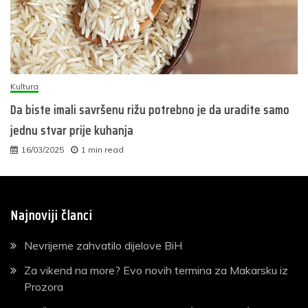
Kultura
Da biste imali savršenu rižu potrebno je da uradite samo
jednu stvar prije kuhanja
16/03/2025
1 min read
Najnoviji članci
Nevrijeme zahvatilo dijelove BiH
Za vikend na more? Evo novih termina za Makarsku iz
Prozora