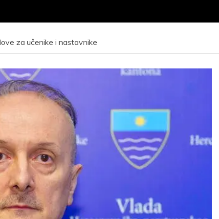
slove za učenike i nastavnike
VNI KONKURS za
ijem kandidata –
Javni poziv za
eta radi obuke i
odrađivanje