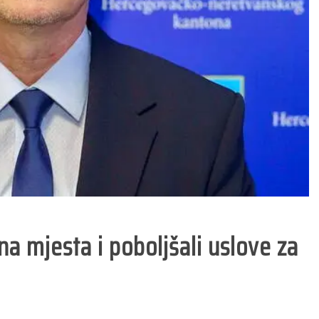
rijema u radni
volonterskog rada
dnos u Sudsku
u Općini Prozor za
iciju u Federaciji
2026. godinu
Bosne i
29/05/2026
Hercegovine
2 min read
25/02/2026
10 min read
na mjesta i poboljšali uslove za