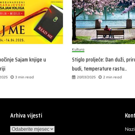
Kultura
očinje Sajam knjige u
Stiglo proljeće: Dan duži, pri
iji
budi, temperature rastu..
/2025
3 min read
20/03/2025
2 min read
Arhiva vijesti
Kont
Arhiva
Nazi