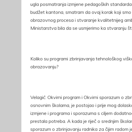
ugla posmatranja izmjene pedagoških standarda p
budžet kantona, smatram da ovaj korak koji smo n
obrazovnog procesa i stvaranje kvalitetnijeg ambi
Ministarstva bila da se usmjerimo ka stvaranju št
Koliko su programi zbrinjavanja tehnološkog viška
obrazovanju?
Velagić: Okvirni program i Okvirni sporazum o zbr
osnovnim školama, je postojao i prije mog dolask
izmjene i programa i sporazuma s ciljem dodatno
prestala potreba. A kada je riječ o srednjim škola
sporazum o zbrinjavanju radnika za čijim radom je