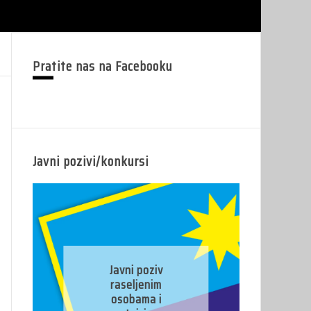
Pratite nas na Facebooku
Javni pozivi/konkursi
J
Javni poziv
pr
raseljenim
osobama i
pr