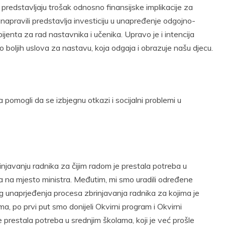
redstavljaju trošak odnosno finansijske implikacije za
apravili predstavlja investiciju u unapređenje odgojno-
jenta za rad nastavnika i učenika. Upravo je i intencija
o boljih uslova za nastavu, koja odgaja i obrazuje našu djecu.
 pomogli da se izbjegnu otkazi i socijalni problemi u
injavanju radnika za čijim radom je prestala potreba u
a na mjesto ministra. Međutim, mi smo uradili određene
g unaprjeđenja procesa zbrinjavanja radnika za kojima je
ma, po prvi put smo donijeli Okvirni program i Okvirni
 prestala potreba u srednjim školama, koji je već prošle