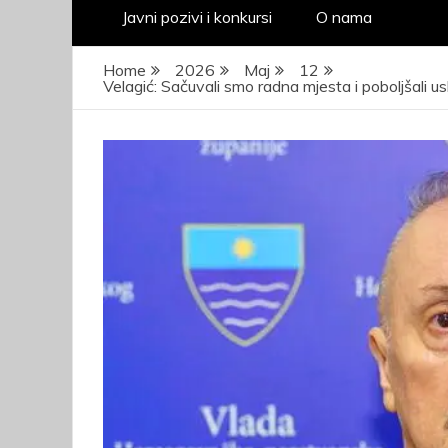
Javni pozivi i konkursi
O nama
Home
2026
Maj
12
Velagić: Sačuvali smo radna mjesta i poboljšali u
JA
pr
kad