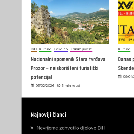
BiH
Kultura
Lokalno
Zanimljivosti
Kultura
Nacionalni spomenik Stara tvrđava
Danas p
Prozor – neiskorišteni turistički
Skender
potencijal
09/04
05/02/2026
3 min read
Najnoviji članci
Nevrijeme zahvatilo dijelove BiH