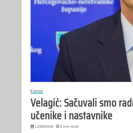
p
o
pol
Kanton
Velagić: Sačuvali smo rad
učenike i nastavnike
12/05/2026
2 min read
admin