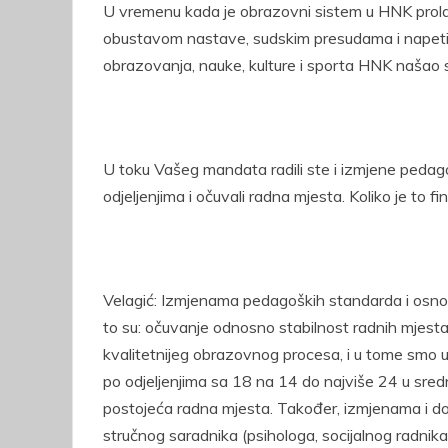
U vremenu kada je obrazovni sistem u HNK prolazi
obustavom nastave, sudskim presudama i napeti
obrazovanja, nauke, kulture i sporta HNK našao se 
U toku Vašeg mandata radili ste i izmjene pedago
odjeljenjima i očuvali radna mjesta. Koliko je to 
Velagić: Izmjenama pedagoških standarda i osnovno
to su: očuvanje odnosno stabilnost radnih mjes
kvalitetnijeg obrazovnog procesa, i u tome smo u
po odjeljenjima sa 18 na 14 do najviše 24 u sr
postojeća radna mjesta. Također, izmjenama i d
stručnog saradnika (psihologa, socijalnog radnika