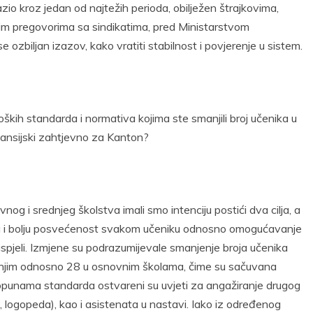
o kroz jedan od najtežih perioda, obilježen štrajkovima,
m pregovorima sa sindikatima, pred Ministarstvom
ozbiljan izazov, kako vratiti stabilnost i povjerenje u sistem.
ških standarda i normativa kojima ste smanjili broj učenika u
finansijski zahtjevno za Kanton?
g i srednjeg školstva imali smo intenciju postići dva cilja, a
ta i bolju posvećenost svakom učeniku odnosno omogućavanje
spjeli. Izmjene su podrazumijevale smanjenje broja učenika
ednjim odnosno 28 u osnovnim školama, čime su sačuvana
opunama standarda ostvareni su uvjeti za angažiranje drugog
, logopeda), kao i asistenata u nastavi. Iako iz određenog