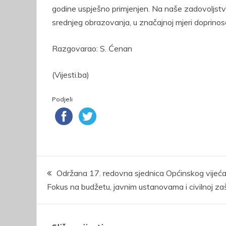
godine uspješno primjenjen. Na naše zadovoljstvo 
srednjeg obrazovanja, u značajnoj mjeri doprinos
Razgovarao: S. Ćenan
(Vijesti.ba)
Podjeli
Navigacija
Održana 17. redovna sjednica Općinskog vijeća
Fokus na budžetu, javnim ustanovama i civilnoj zaš
članaka