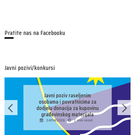
Pratite nas na Facebooku
Javni pozivi/konkursi
Javni konkurs za prijavu
kandidata za imenovanje
predsjednika/zamjenika
predsjednika biračkog odbora
u osnovnim izbornim
jedinicama u Bosni i
Hercegovini
16/04/2026
1 min read