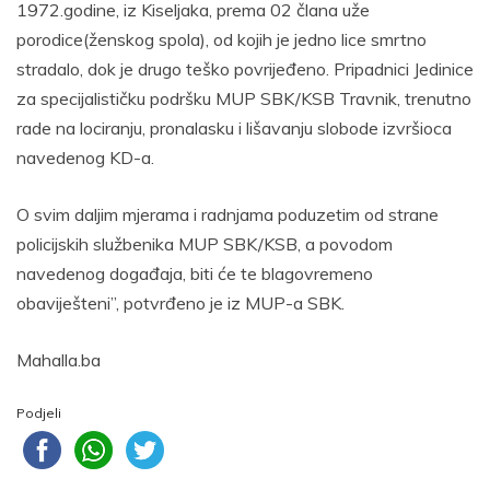
1972.godine, iz Kiseljaka, prema 02 člana uže
porodice(ženskog spola), od kojih je jedno lice smrtno
stradalo, dok je drugo teško povrijeđeno. Pripadnici Jedinice
za specijalističku podršku MUP SBK/KSB Travnik, trenutno
rade na lociranju, pronalasku i lišavanju slobode izvršioca
navedenog KD-a.
O svim daljim mjerama i radnjama poduzetim od strane
policijskih službenika MUP SBK/KSB, a povodom
navedenog događaja, biti će te blagovremeno
obaviješteni”, potvrđeno je iz MUP-a SBK.
Mahalla.ba
Podjeli