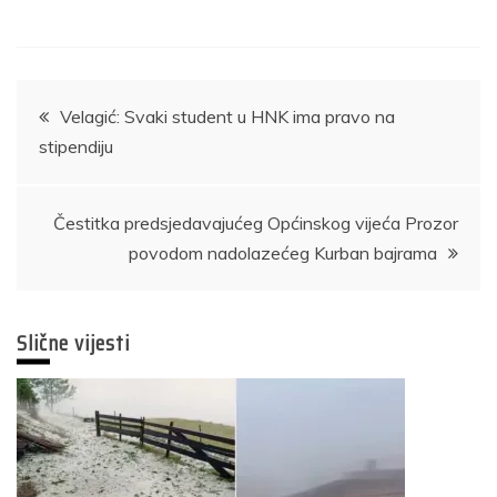
Navigacija
Velagić: Svaki student u HNK ima pravo na
stipendiju
članaka
Čestitka predsjedavajućeg Općinskog vijeća Prozor
povodom nadolazećeg Kurban bajrama
Slične vijesti