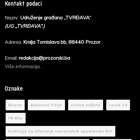
Kontakt podaci
Naziv:
Udruženje građana „TVRĐAVA“
(UG „TVRĐAVA“.)
Adresa:
Kralja Tomislava bb, 88440 Prozor
Email:
redakcija@prozorski.ba
Više informacija…
Oznake
Bosna
Buturović Polje
civilna zaštita
covid-19
FK Klis
Komisija za očuvanje nacionalnih spomenika BiH