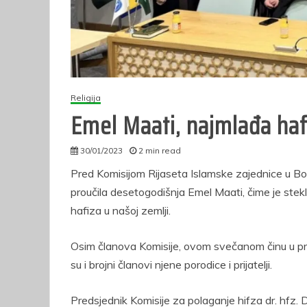
p
o
pol
Religija
Emel Maati, najmlađa haf
30/01/2023
2 min read
autor
Pred Komisijom Rijaseta Islamske zajednice u Bo
proučila desetogodišnja Emel Maati, čime je stek
hafiza u našoj zemlji.
Osim članova Komisije, ovom svečanom činu u pro
su i brojni članovi njene porodice i prijatelji.
Predsjednik Komisije za polaganje hifza dr. hfz. 