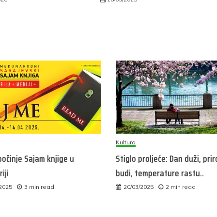
Kultura
očinje Sajam knjige u
Stiglo proljeće: Dan duži, pri
iji
budi, temperature rastu..
/2025
3 min read
20/03/2025
2 min read