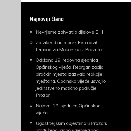
Najnoviji članci
Nevrijeme zahvatilo dijelove BiH
Za vikend na more? Evo novih
termina za Makarsku iz Prozora
Održana 19. redovna sjednica
Općinskog vijeća: Reorganizacija
biračkih mjesta izazvala reakcije
mještana, Općinsko vijeće usvojilo
jedinstveno matično područje
Prozor
Najava: 19. sjednica Općinskog
vijeća
Ugostiteljskim objektima u Prozoru
produženo radno vrijeme zbog