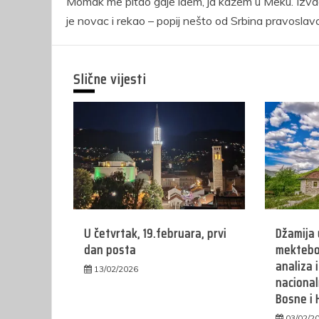
Momak me pitao gdje idem, ja kažem u Meku. Izva
članaka
je novac i rekao – popij nešto od Srbina pravoslav
Slične vijesti
U četvrtak, 19.februara, prvi
Džamija 
dan posta
mektebo
analiza 
13/02/2026
naciona
Bosne i 
03/02/2