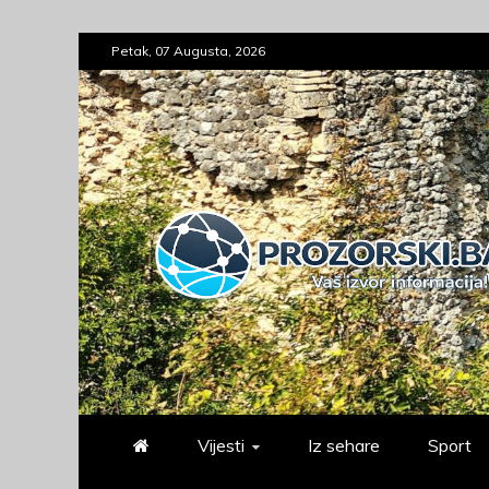
Skip
Petak, 07 Augusta, 2026
to
content
prozorski.ba
Vaš izvor informacija
Vijesti
Iz sehare
Sport