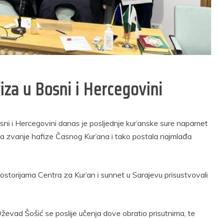
rijema u radni
volonterskog rada
dnos u Sudsku
u Općini Prozor za
iciju u Federaciji
2026. godinu
Bosne i
29/05/2026
Hercegovine
2 min read
25/02/2026
10 min read
iza u Bosni i Hercegovini
sni i Hercegovini danas je posljednje kur’anske sure napamet
la zvanje hafize Časnog Kur’ana i tako postala najmlađa
storijama Centra za Kur’an i sunnet u Sarajevu prisustvovali
Dževad Šošić se poslije učenja dove obratio prisutnima, te