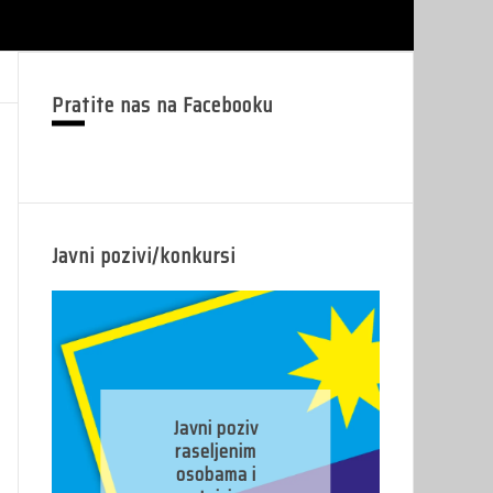
Pratite nas na Facebooku
Javni pozivi/konkursi
J
Javni poziv
pr
raseljenim
osobama i
pr