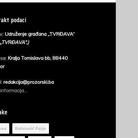
akt podaci
v:
Udruženje građana „TVRĐAVA“
 „TVRĐAVA“.)
sa:
Kralja Tomislava bb, 88440
or
l:
redakcija@prozorski.ba
 informacija…
ake
sna
Buturović Polje