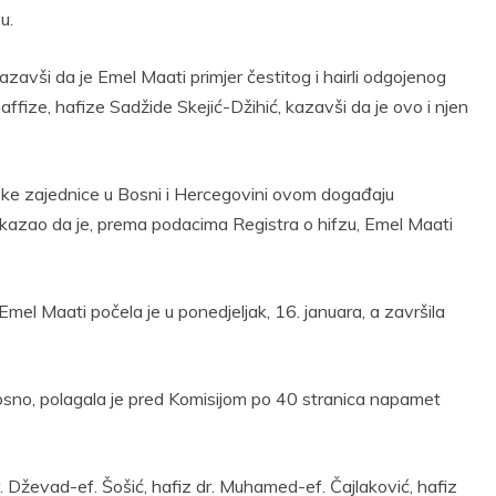
u.
, kazavši da je Emel Maati primjer čestitog i hairli odgojenog
affize, hafize Sadžide Skejić-Džihić, kazavši da je ovo i njen
ske zajednice u Bosni i Hercegovini ovom događaju
 je kazao da je, prema podacima Registra o hifzu, Emel Maati
mel Maati počela je u ponedjeljak, 16. januara, a završila
osno, polagala je pred Komisijom po 40 stranica napamet
 dr. Dževad-ef. Šošić, hafiz dr. Muhamed-ef. Čajlaković, hafiz