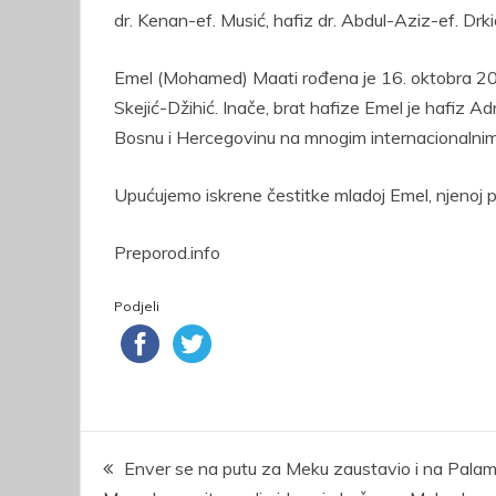
dr. Kenan-ef. Musić, hafiz dr. Abdul-Aziz-ef. Drkić
Emel (Mohamed) Maati rođena je 16. oktobra 2012
Skejić-Džihić. Inače, brat hafize Emel je hafiz Ad
Bosnu i Hercegovinu na mnogim internacionalnim 
Upućujemo iskrene čestitke mladoj Emel, njenoj poro
Preporod.info
Podjeli
Navigacija
Enver se na putu za Meku zaustavio i na Palam