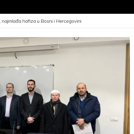
 najmlađa hafiza u Bosni i Hercegovini
VNI KONKURS za
ijem kandidata –
Javni poziv za
eta radi obuke i
odrađivanje