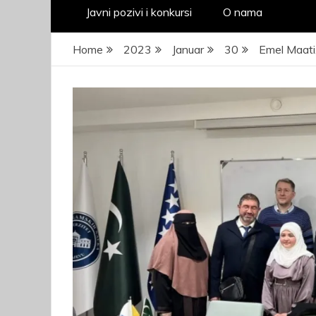
Javni pozivi i konkursi
O nama
Home
2023
Januar
30
Emel Maati,
JA
pr
kad