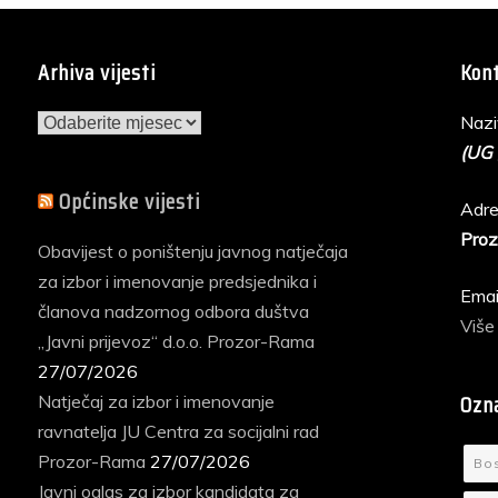
Arhiva vijesti
Kont
Arhiva
Nazi
vijesti
(UG
Općinske vijesti
Adre
Proz
Obavijest o poništenju javnog natječaja
za izbor i imenovanje predsjednika i
Emai
članova nadzornog odbora duštva
Više
„Javni prijevoz“ d.o.o. Prozor-Rama
27/07/2026
Ozn
Natječaj za izbor i imenovanje
ravnatelja JU Centra za socijalni rad
Prozor-Rama
27/07/2026
Bo
Javni oglas za izbor kandidata za