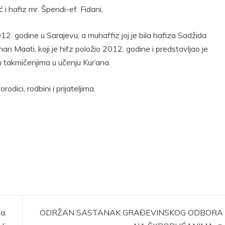
 i hafiz mr. Špendi-ef. Fidani.
. godine u Sarajevu, a muhaffiz joj je bila hafiza Sadžida
nan Maati, koji je hifz položio 2012. godine i predstavljao je
takmičenjima u učenju Kur’ana.
dici, rodbini i prijateljima.
a:
ODRŽAN SASTANAK GRAĐEVINSKOG ODBORA