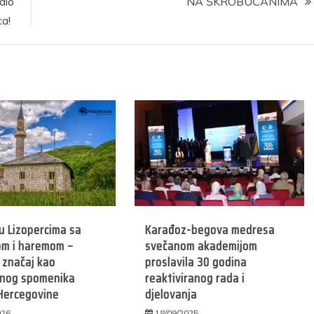
dio
NA ŠKROBUĆANIMA
ca!
u Lizopercima sa
Karađoz-begova medresa
m i haremom –
svečanom akademijom
i značaj kao
proslavila 30 godina
lnog spomenika
reaktiviranog rada i
Hercegovine
djelovanja
026
18/09/2025