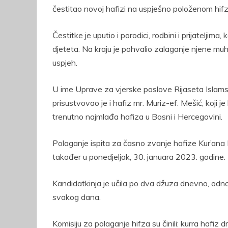
čestitao novoj hafizi na uspješno položenom hifz
Čestitke je uputio i porodici, rodbini i prijateljima
djeteta. Na kraju je pohvalio zalaganje njene muh
uspjeh.
U ime Uprave za vjerske poslove Rijaseta Islam
prisustvovao je i hafiz mr. Muriz-ef. Mešić, koji
trenutno najmlađa hafiza u Bosni i Hercegovini.
Polaganje ispita za časno zvanje hafize Kur’ana E
također u ponedjeljak, 30. januara 2023. godine.
Kandidatkinja je učila po dva džuza dnevno, odn
svakog dana.
Komisiju za polaganje hifza su činili: kurra hafiz