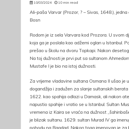
10/03/2024
10 min read
autor
Ali-paša Varvar (Prozor, ? – Sivas, 1648.), jedna 
Bosn
Rodom je iz sela Varvara kod Prozora. U svom dje
koja ga je poslala kao adžemi oglan u Istanbul. 
prešao u školu na dvoru Topkapi. Nakon desetogo
Na toj dužnosti je prvi put sa sultanom Ahmedom 
Mustafe I je bio na istoj dužnosti.
Za vrijeme vladavine sultana Osmana II ušao je u 
dogandžija i zadužen za slanje sultanskih berata 
1622. kao spahija odlazi u Damask, ali nakon at
napustio spahije i vratio se u Istanbul. Sultan M
vremena iz Kaira se vraća na dužnost „šahinbaše
je blizak sultanu. 1629. sultan Murad IV ga imen
pohodu na Bagdad. Nakon toga imenovan je za b