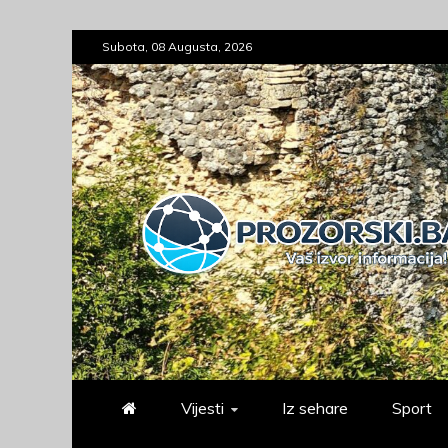
Skip
Subota, 08 Augusta, 2026
to
content
prozorski.ba
Vaš izvor informacija
Vijesti
Iz sehare
Sport