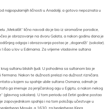
od najpopularnijih ličnosti u Anadoliji, a gotovo nepoznata u
lu „Mekalât“ lično navodi da je bio iz siromašne porodice,
Počeo je obrazovanje na dvoru Galata, a nakon godinu dana je
dišnjeg odgoja i obrazovanja postao je „dogandži“ (sokolar).
I išao u lov u Edirnama. Za vrijeme vladavine sultana
krug sultanu bliskih ljudi. U pohodima sa sultanom bio je
i fermana. Nakon te dužnosti prelazi na dužnost rizničara.
entata u kojem su spahije ubile sultana Osmana, odmah je
ustafa ga imenuje za jenjičarskog agu u Egiptu, a nakon nekog
“ (glavnog sokolara). U tom periodu od četiri godine postao
uje zapovjednikom spahija i na tom položaju učestvuje u
eglerbega Mosula, a 1630. za beglerbega Kipra.