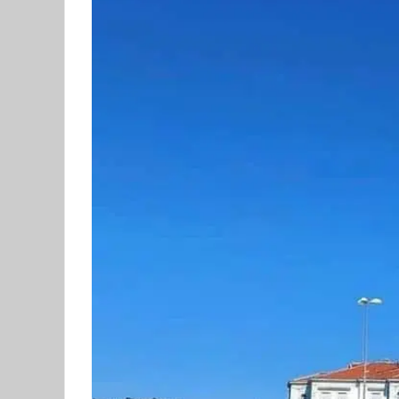
p
o
pol