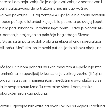
oreze i davanja, zaključio je da je ovaj zahtjev neosnovan i
bul, naglašavajući da je traženi iznos mnogo veći od
a ove pokrajine. Uz taj zahtjev Ali-paša je bio dobio naredbu
še pošalje u Istanbul, koja je bila poznata po svojoj ljepoti.
 je bila pod „nikahom“ (bračnim ugovorom). Kako je Varvar Ali-
a, odmah je smijenjen sa položaja beglerbega Sivasa.
Sivas su tri puta poslali probranu ekipu oficira i specijalaca
 Ali-pašu. Međutim, on je svaki put osujetio njihovu akciju, ne
 učešća u vojnom pohodu na Girit, međutim Ali-paša nije htio
„emirnâma“ (zapovijed) iz kancelarije velikog vezira (ili šejhul-
 sporazum sa svojim namjesnikom, međutim u ovaj slučaj su se
o da je nesporazum između centralne vlasti i namjesnika
 okarakteriziran kao pobuna.
ziri i utjecajne birokrate na dvoru okupili su vojsku i prešli na