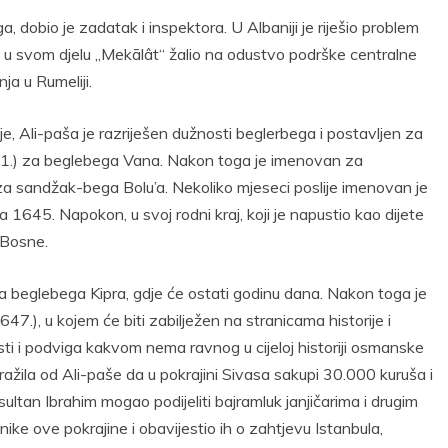
 dobio je zadatak i inspektora. U Albaniji je riješio problem
i se u svom djelu „Mekālât“ žalio na odustvo podrške centralne
ja u Rumeliji.
je, Ali-paša je razriješen dužnosti beglerbega i postavljen za
1.) za beglebega Vana. Nakon toga je imenovan za
a sandžak-bega Bolu’a. Nekoliko mjeseci poslije imenovan je
1645. Napokon, u svoj rodni kraj, koji je napustio kao dijete
 Bosne.
a beglebega Kipra, gdje će ostati godinu dana. Nakon toga je
7.), u kojem će biti zabilježen na stranicama historije i
ti i podviga kakvom nema ravnog u cijeloj historiji osmanske
ražila od Ali-paše da u pokrajini Sivasa sakupi 30.000 kuruša i
 sultan Ibrahim mogao podijeliti bajramluk janjičarima i drugim
nike ove pokrajine i obavijestio ih o zahtjevu Istanbula,