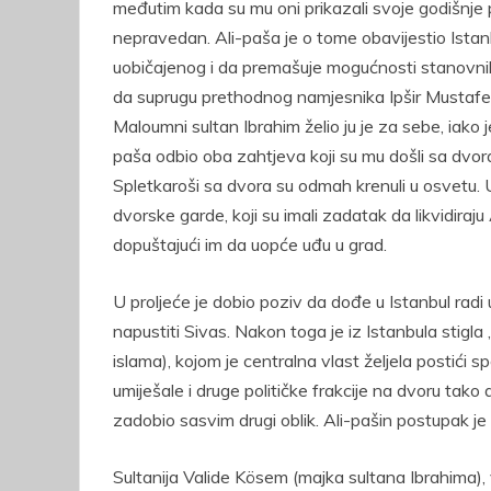
međutim kada su mu oni prikazali svoje godišnje p
nepravedan. Ali-paša je o tome obavijestio Istan
uobičajenog i da premašuje mogućnosti stanovnik
da suprugu prethodnog namjesnika Ipšir Mustafe-pa
Maloumni sultan Ibrahim želio ju je za sebe, iako
paša odbio oba zahtjeva koji su mu došli sa dvor
Spletkaroši sa dvora su odmah krenuli u osvetu. U 
dvorske garde, koji su imali zadatak da likvidiraju
dopuštajući im da uopće uđu u grad.
U proljeće je dobio poziv da dođe u Istanbul radi
napustiti Sivas. Nakon toga je iz Istanbula stigla 
islama), kojom je centralna vlast željela postići
umiješale i druge političke frakcije na dvoru tak
zadobio sasvim drugi oblik. Ali-pašin postupak je
Sultanija Valide Kösem (majka sultana Ibrahima), ve