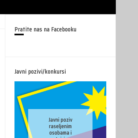
Pratite nas na Facebooku
Javni pozivi/konkursi
J
Javni poziv
pr
raseljenim
osobama i
pr