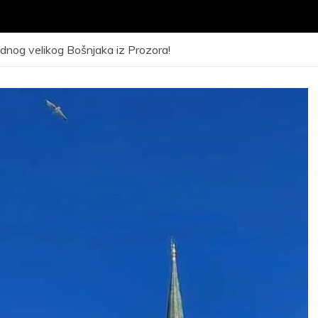
dnog velikog Bošnjaka iz Prozora!
VNI KONKURS za
ijem kandidata –
Javni poziv za
eta radi obuke i
odrađivanje