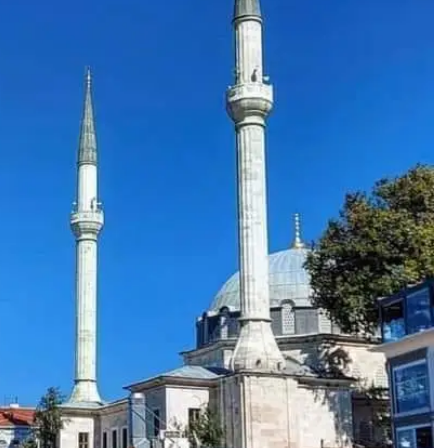
rijema u radni
volonterskog rada
dnos u Sudsku
u Općini Prozor za
iciju u Federaciji
2026. godinu
Bosne i
29/05/2026
Hercegovine
2 min read
25/02/2026
10 min read