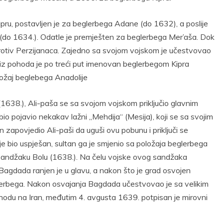
u, postavljen je za beglerbega Adane (do 1632), a poslije
(do 1634.). Odatle je premješten za beglerbega Mer’aša. Dok
protiv Perzijanaca. Zajedno sa svojom vojskom je učestvovao
 iz pohoda je po treći put imenovan beglerbegom Kipra
ložaj beglebega Anadolije
38.), Ali-paša se sa svojom vojskom priključio glavnim
 pojavio nekakav lažni „Mehdija“ (Mesija), koji se sa svojim
n zapovjedio Ali-paši da uguši ovu pobunu i priključi se
je bio uspješan, sultan ga je smjenio sa položaja beglerbega
 sandžaku Bolu (1638.). Na čelu vojske ovog sandžaka
agdada ranjen je u glavu, a nakon što je grad osvojen
eglerbega. Nakon osvajanja Bagdada učestvovao je sa velikim
u na Iran, međutim 4. avgusta 1639. potpisan je mirovni