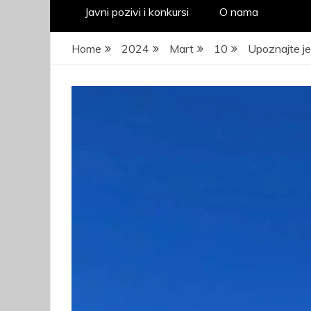
Javni pozivi i konkursi
O nama
Home
2024
Mart
10
Upoznajte je
JA
pr
kad