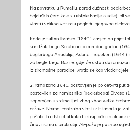
Na povratku u Rumeliju, pored dužnosti beglerbega,
hajdučkih četa koje su ubijale kadije (sudije), al
vlasti i velikog vezira u pogledu njegovog djelovan
Kada je sultan Ibrahim (1640.) zasjeo na prijestol
sandžak-bega Saruhana, a naredne godine (164
beglerbega Anadolije, Adane i napokon (1644.) z
za beglerbega Bosne, gdje će ostati do ramazana 
iz siromašne porodice, vratio se kao vladar cijele
2. ramazana 1645. postavljen je po četvrti put z
postavljen za namjesnika (beglerbega) Sivasa (164
zapamćen u srcima ljudi zbog zbog velike hrabros
države. Naime, centralna vlast iz Istanbula je zat
pošalje ih u Istanbul kako bi rasipnički i maloumni
činovnicima u birokratiji. Ali-paša je pozvao ugled