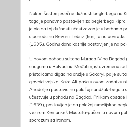
Nakon šestomjesečne dužnosti beglerbega na Kipr
toga je ponovno postavljen za beglerbega Kipra 
je bio na toj dužnosti učestvovao je u borbama 
u pohodu na Revan i Tebriz (Iran), a na povratku
(1635.). Godinu dana kasnije postavljen je na po
U novom pohodu sultana Murada IV na Bagdad (16
snagama u Bolvadinu. Međutim, istovremeno se bio
pristalicama digao na oružje u Sakaryi, pa je sulta
glavnici vojske. Kako Ali-paša u ovom zadatku ni
Anadolije i postavio na položaj sandžak-bega u
učestvuje u pohodu na Bagdad. Prilikom opsade B
(1639.), postavljen je na položaj rumelijskog b
vezirom Kemankeš Mustafa-pašom u novom pohod
sporazum sa Iranom.