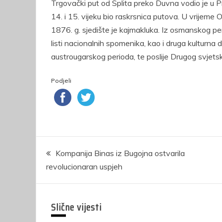
Trgovački put od Splita preko Duvna vodio je u Pr
14. i 15. vijeku bio raskrsnica putova. U vrijeme O
1876. g. sjedište je kajmakluka. Iz osmanskog per
listi nacionalnih spomenika, kao i druga kultur
austrougarskog perioda, te poslije Drugog svjetsk
Podjeli
Navigacija
Kompanija Binas iz Bugojna ostvarila
revolucionaran uspjeh
članaka
Slične vijesti