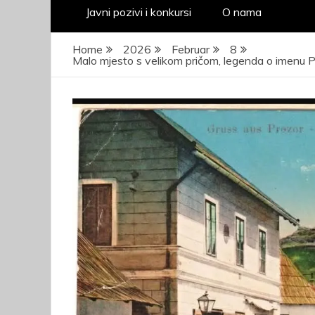
Javni pozivi i konkursi
O nama
Home
2026
Februar
8
Malo mjesto s velikom pričom, legenda o imenu P
JA
pr
kad