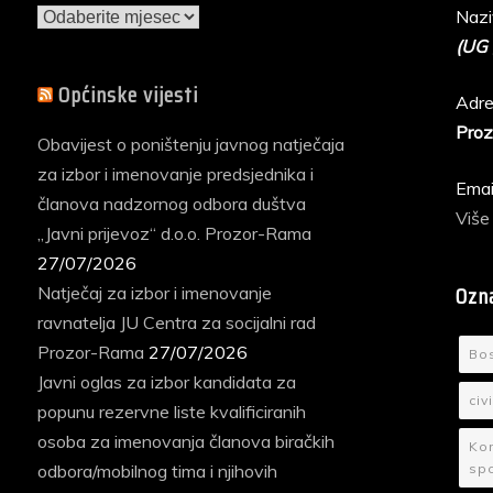
Arhiva
Nazi
vijesti
(UG
Općinske vijesti
Adre
Proz
Obavijest o poništenju javnog natječaja
za izbor i imenovanje predsjednika i
Emai
članova nadzornog odbora duštva
Više
„Javni prijevoz“ d.o.o. Prozor-Rama
27/07/2026
Ozn
Natječaj za izbor i imenovanje
ravnatelja JU Centra za socijalni rad
Prozor-Rama
27/07/2026
Bo
Javni oglas za izbor kandidata za
civ
popunu rezervne liste kvalificiranih
osoba za imenovanja članova biračkih
Kom
odbora/mobilnog tima i njihovih
sp