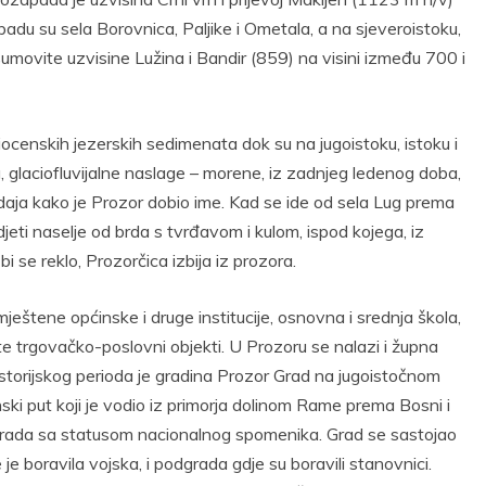
adu su sela Borovnica, Paljike i Ometala, a na sjeveroistoku,
šumovite uzvisine Lužina i Bandir (859) na visini između 700 i
ocenskih jezerskih sedimenata dok su na jugoistoku, istoku i
, glaciofluvijalne naslage – morene, iz zadnjeg ledenog doba,
daja kako je Prozor dobio ime. Kad se ide od sela Lug prema
jeti naselje od brda s tvrđavom i kulom, ispod kojega, iz
i se reklo, Prozorčica izbija iz prozora.
mještene općinske i druge institucije, osnovna i srednja škola,
i te trgovačko-poslovni objekti. U Prozoru se nalazi i župna
storijskog perioda je gradina Prozor Grad na jugoistočnom
nski put koji je vodio iz primorja dolinom Rame prema Bosni i
 grada sa statusom nacionalnog spomenika. Grad se sastojao
je boravila vojska, i podgrada gdje su boravili stanovnici.