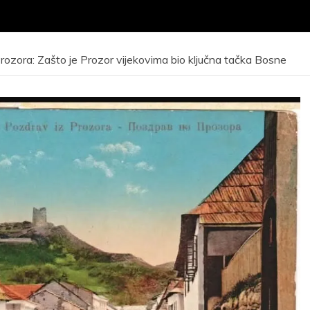
rozora: Zašto je Prozor vijekovima bio ključna tačka Bosne
VNI KONKURS za
ijem kandidata –
Javni poziv za
eta radi obuke i
odrađivanje