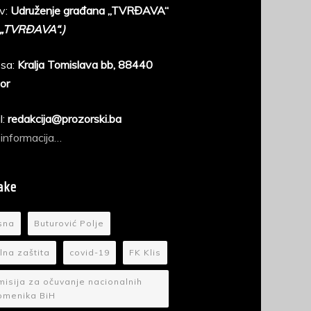
v:
Udruženje građana „TVRĐAVA“
 „TVRĐAVA“.)
sa:
Kralja Tomislava bb, 88440
or
l:
redakcija@prozorski.ba
 informacija…
ake
sna
Buturović Polje
ilna zaštita
covid-19
FK Klis
isija za očuvanje nacionalnih
omenika BiH