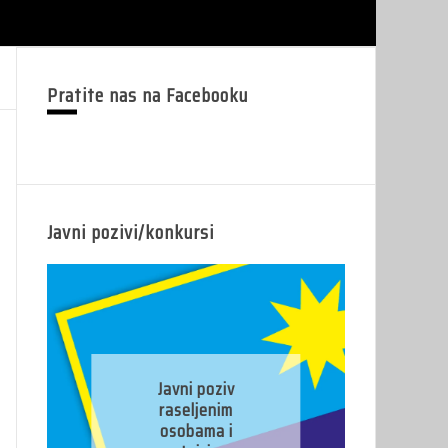
Pratite nas na Facebooku
Javni pozivi/konkursi
J
Javni poziv
pr
raseljenim
osobama i
pr