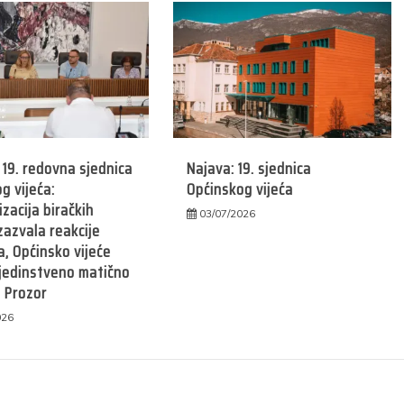
19. redovna sjednica
Najava: 19. sjednica
g vijeća:
Općinskog vijeća
zacija biračkih
03/07/2026
zazvala reakcije
, Općinsko vijeće
 jedinstveno matično
 Prozor
026