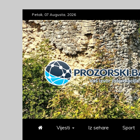
Skip
Petak, 07 Augusta, 2026
to
content
prozorski.ba
Vaš izvor informacija
Vijesti
Iz sehare
Sport