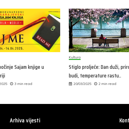
Kultura
očinje Sajam knjige u
Stiglo proljeće: Dan duži, pri
iji
budi, temperature rastu..
/2025
3 min read
20/03/2025
2 min read
Arhiva vijesti
Kont