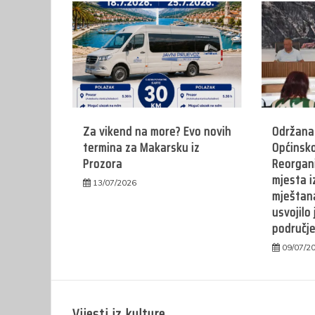
Za vikend na more? Evo novih
Održana 
termina za Makarsku iz
Općinsko
Prozora
Reorgani
mjesta i
13/07/2026
mještana
usvojilo
područje
09/07/2
Vijesti iz kulture