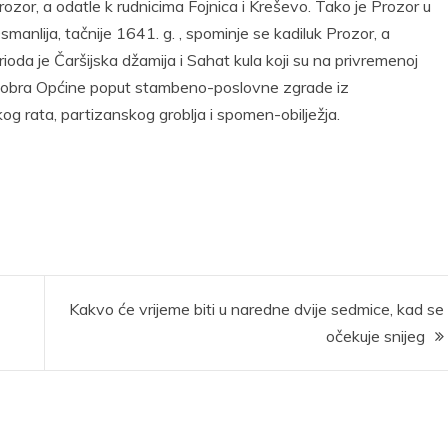
ozor, a odatle k rudnicima Fojnica i Kreševo. Tako je Prozor u
smanlija, tačnije 1641. g. , spominje se kadiluk Prozor, a
ioda je Čaršijska džamija i Sahat kula koji su na privremenoj
na dobra Općine poput stambeno-poslovne zgrade iz
og rata, partizanskog groblja i spomen-obilježja.
Kakvo će vrijeme biti u naredne dvije sedmice, kad se
očekuje snijeg