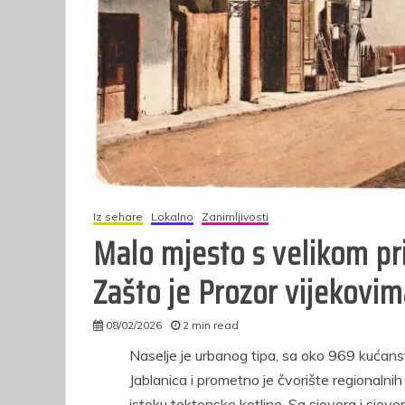
p
o
pol
Iz sehare
Lokalno
Zanimljivosti
Malo mjesto s velikom pr
Zašto je Prozor vijekovim
08/02/2026
2 min read
admin
Naselje je urbanog tipa, sa oko 969 kućan
Jablanica i prometno je čvorište regionalnih
istoku tektonske kotline. Sa sjevera i sjeve