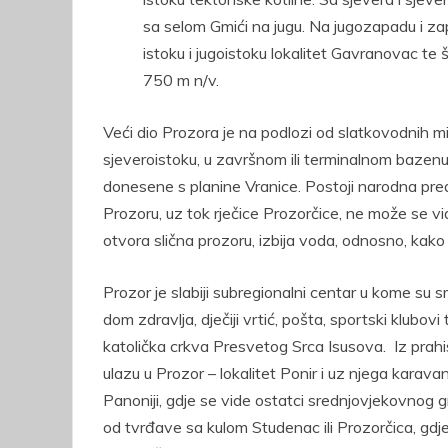
sa selom Gmići na jugu. Na jugozapadu i zap
istoku i jugoistoku lokalitet Gavranovac te 
750 m n/v.
Veći dio Prozora je na podlozi od slatkovodnih mi
sjeveroistoku, u završnom ili terminalnom bazenu
donesene s planine Vranice. Postoji narodna pre
Prozoru, uz tok rječice Prozorčice, ne može se vid
otvora slična prozoru, izbija voda, odnosno, kako b
Prozor je slabiji subregionalni centar u kome su s
dom zdravlja, dječiji vrtić, pošta, sportski klubov
katolička crkva Presvetog Srca Isusova. Iz prahi
ulazu u Prozor – lokalitet Ponir i uz njega karava
Panoniji, gdje se vide ostatci srednjovjekovnog
od tvrđave sa kulom Studenac ili Prozorčica, gdje 