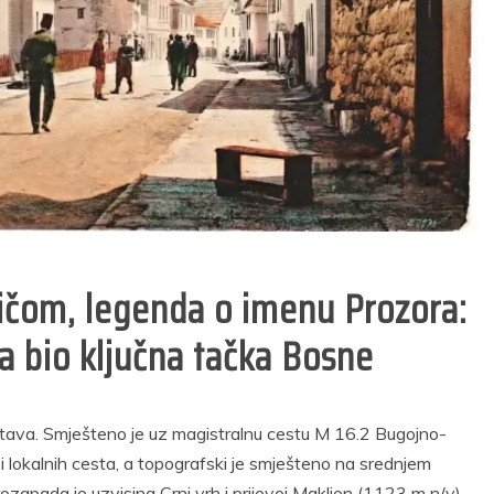
rijema u radni
volonterskog rada
dnos u Sudsku
u Općini Prozor za
iciju u Federaciji
2026. godinu
Bosne i
29/05/2026
Hercegovine
2 min read
25/02/2026
10 min read
ičom, legenda o imenu Prozora:
a bio ključna tačka Bosne
stava. Smješteno je uz magistralnu cestu M 16.2 Bugojno-
 i lokalnih cesta, a topografski je smješteno na srednjem
rozapada je uzvisina Crni vrh i prijevoj Makljen (1123 m n/v)