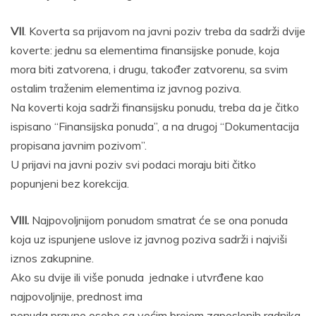
VII
. Koverta sa prijavom na javni poziv treba da sadrži dvije
koverte: jednu sa elementima finansijske ponude, koja
mora biti zatvorena, i drugu, također zatvorenu, sa svim
ostalim traženim elementima iz javnog poziva.
Na koverti koja sadrži finansijsku ponudu, treba da je čitko
ispisano “Finansijska ponuda”, a na drugoj “Dokumentacija
propisana javnim pozivom”.
U prijavi na javni poziv svi podaci moraju biti čitko
popunjeni bez korekcija.
VIII.
Najpovoljnijom ponudom smatrat će se ona ponuda
koja uz ispunjene uslove iz javnog poziva sadrži i najviši
iznos zakupnine.
Ako su dvije ili više ponuda jednake i utvrđene kao
najpovoljnije, prednost ima
ponuda pravne osobe sa većim brojem zaposlenih radnika.