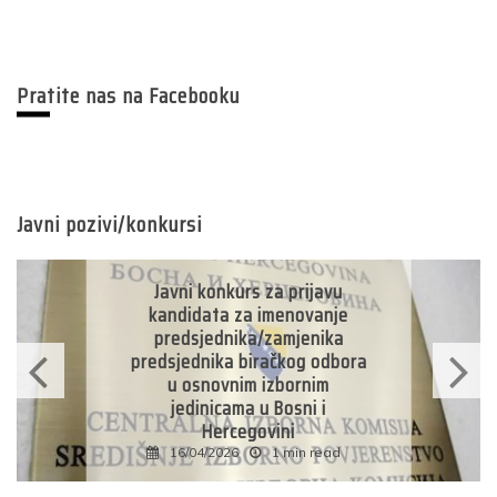
Pratite nas na Facebooku
Javni pozivi/konkursi
Javni konkurs za prijavu
kandidata za imenovanje
predsjednika/zamjenika
predsjednika biračkog odbora
u osnovnim izbornim
jedinicama u Bosni i
Hercegovini
16/04/2026
1 min read