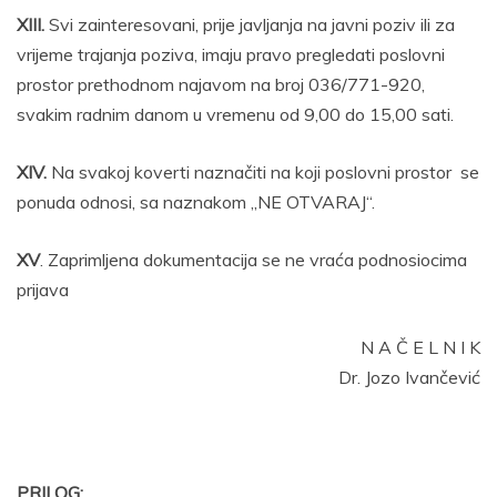
XIII.
Svi zainteresovani, prije javljanja na javni poziv ili za
vrijeme trajanja poziva, imaju pravo pregledati poslovni
prostor prethodnom najavom na broj 036/771-920,
svakim radnim danom u vremenu od 9,00 do 15,00 sati.
XIV.
Na svakoj koverti naznačiti na koji poslovni prostor se
ponuda odnosi, sa naznakom „NE OTVARAJ“.
XV
. Zaprimljena dokumentacija se ne vraća podnosiocima
prijava
N A Č E L N I K
Dr. Jozo Ivančević
PRILOG: