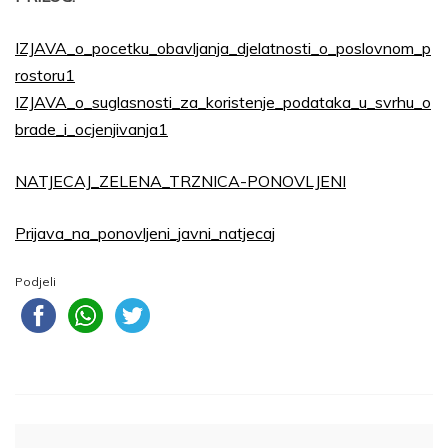
IZJAVA_o_pocetku_obavljanja_djelatnosti_o_poslovnom_p
rostoru1
IZJAVA_o_suglasnosti_za_koristenje_podataka_u_svrhu_o
brade_i_ocjenjivanja1
NATJECAJ_ZELENA_TRZNICA-PONOVLJENI
Prijava_na_ponovljeni_javni_natjecaj
Podjeli