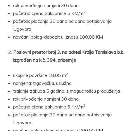
rok privođenja namjeni 30 dana
2
početna cijena zakupnine 5 KM/m
početak plaćanja 30 dana od dana potpisivanja
Ugovora
novčani polog-depozit u iznosu 100,00 KM
Poslovni prostor broj 3. na adresi Kralja Tomislava b.b.
izgrađen na k.č. 394. prizemlje
2
ukupne površine 18,05 m
namjena: trgovačka, uslužna
trajanje zakupa 5 godina, s mogućnošću produženja
rok privođenja namjeni 30 dana
2
početna cijena zakupnine 5 KM/m
početak plaćanja 30 dana od dana potpisivanja
Ugovora
novčani polog-depozit u iznosu 200,00 KM