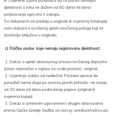
8. Ovjerene Izjava ponuđača da će početi obavljati
djelatnost u roku ne dužem od 60 dana od dana
potpisivanja ugovora o zakupu.
Svi dokumenti se predaju u originalu ili ovjerenoj fotokopiji,
osim dokaza o izvršenoj uplati novčanog pologa koji se
dostavlja isključivo u originalu.
c) Fizičke osobe koje nemaju regisrovanu djelatnost:
1. Dokaz o uplati obaveznog iznosa novčanog depozita
(iznos naznačen u oglasu za svaki prostor) -original ;
2. Uvjerenje izdato od nadležne Poreske uprave da
ponuđač nema duga po osnovu javnih prihoda- ne starije
od 30 dana od dana podnošenja prijave (original ili
ovjerena kopija);
3. Dokaz o izmirenim ugovorenim i drugim obavezama
prema Općini (izdaje Služba za razvoj i preduzetništvo po