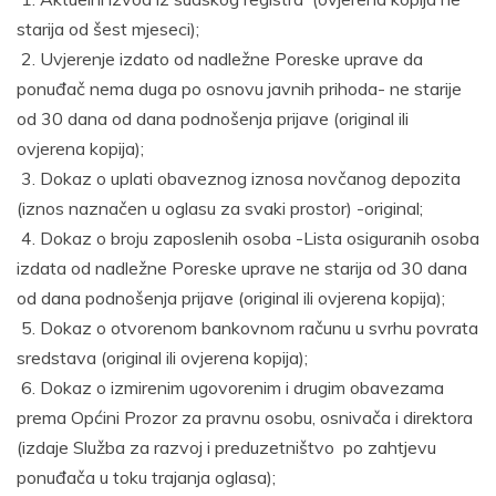
starija od šest mjeseci);
2. Uvjerenje izdato od nadležne Poreske uprave da
ponuđač nema duga po osnovu javnih prihoda- ne starije
od 30 dana od dana podnošenja prijave (original ili
ovjerena kopija);
3. Dokaz o uplati obaveznog iznosa novčanog depozita
(iznos naznačen u oglasu za svaki prostor) -original;
4. Dokaz o broju zaposlenih osoba -Lista osiguranih osoba
izdata od nadležne Poreske uprave ne starija od 30 dana
od dana podnošenja prijave (original ili ovjerena kopija);
5. Dokaz o otvorenom bankovnom računu u svrhu povrata
sredstava (original ili ovjerena kopija);
6. Dokaz o izmirenim ugovorenim i drugim obavezama
prema Općini Prozor za pravnu osobu, osnivača i direktora
(izdaje Služba za razvoj i preduzetništvo po zahtjevu
ponuđača u toku trajanja oglasa);