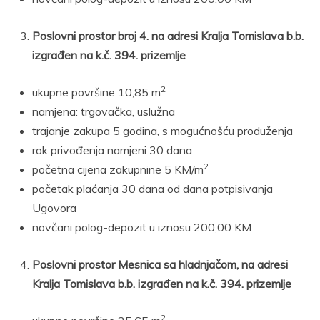
Poslovni prostor broj 4. na adresi Kralja Tomislava b.b.
izgrađen na k.č. 394. prizemlje
2
ukupne površine 10,85 m
namjena: trgovačka, uslužna
trajanje zakupa 5 godina, s mogućnošću produženja
rok privođenja namjeni 30 dana
2
početna cijena zakupnine 5 KM/m
početak plaćanja 30 dana od dana potpisivanja
Ugovora
novčani polog-depozit u iznosu 200,00 KM
Poslovni prostor Mesnica sa hladnjačom, na adresi
Kralja Tomislava b.b. izgrađen na k.č. 394. prizemlje
2