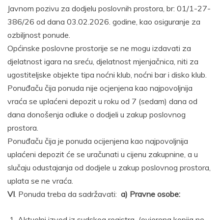
Javnom pozivu za dodjelu poslovnih prostora, br: 01/1-27-
386/26 od dana 03.02.2026. godine, kao osiguranje za
ozbiljnost ponude.
Općinske poslovne prostorije se ne mogu izdavati za
djelatnost igara na sreću, djelatnost mjenjačnica, niti za
ugostiteljske objekte tipa noćni klub, noćni bar i disko klub.
Ponuđaču čija ponuda nije ocjenjena kao najpovoljnija
vraća se uplaćeni depozit u roku od 7 (sedam) dana od
dana donošenja odluke o dodjeli u zakup poslovnog
prostora.
Ponuđaču čija je ponuda ocijenjena kao najpovoljnija
uplaćeni depozit će se uračunati u cijenu zakupnine, a u
slučaju odustajanja od dodjele u zakup poslovnog prostora,
uplata se ne vraća.
VI
. Ponuda treba da sadržavati:
a) Pravne osobe:
1. Aktuelni izvod iz sudskog registra (ovjerena kopija ne