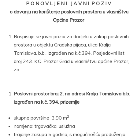
P O N O V L J E N I J A V N I P O Z I V
o davanju na korištenje poslovnih prostora u vlasništvu
Općine Prozor
Raspisuje se javni poziv za dodjelu u zakup poslovnih
prostora u objektu Gradska pijaca, ulica Kralja
Tomislava, b.b., izgrađen na k.č.394. Posjedovni list
broj 243. K.O. Prozor Grad u vlasništvu općine Prozor,
za:
Poslovni prostor broj 2. na adresi Kralja Tomislava b.b.
izgrađen na k.č. 394. prizemlje
2
ukupne površine 3,90 m
namjena: trgovačka, uslužna
trajanje zakupa 5 godina, s mogućnošću produženja