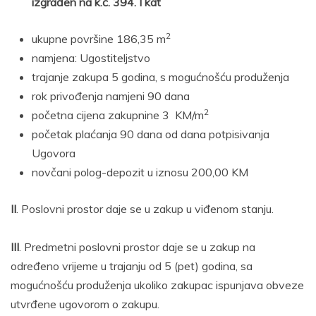
izgrađen na k.č. 394. I kat
2
ukupne površine 186,35 m
namjena: Ugostiteljstvo
trajanje zakupa 5 godina, s mogućnošću produženja
rok privođenja namjeni 90 dana
2
početna cijena zakupnine 3 KM/m
početak plaćanja 90 dana od dana potpisivanja
Ugovora
novčani polog-depozit u iznosu 200,00 KM
II
. Poslovni prostor daje se u zakup u viđenom stanju.
III
. Predmetni poslovni prostor daje se u zakup na
određeno vrijeme u trajanju od 5 (pet) godina, sa
mogućnošću produženja ukoliko zakupac ispunjava obveze
utvrđene ugovorom o zakupu.