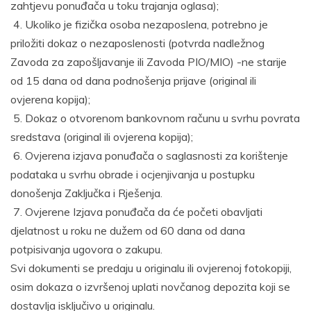
zahtjevu ponuđača u toku trajanja oglasa);
4. Ukoliko je fizička osoba nezaposlena, potrebno je
priložiti dokaz o nezaposlenosti (potvrda nadležnog
Zavoda za zapošljavanje ili Zavoda PIO/MIO) -ne starije
od 15 dana od dana podnošenja prijave (original ili
ovjerena kopija);
5. Dokaz o otvorenom bankovnom računu u svrhu povrata
sredstava (original ili ovjerena kopija);
6. Ovjerena izjava ponuđača o saglasnosti za korištenje
podataka u svrhu obrade i ocjenjivanja u postupku
donošenja Zaključka i Rješenja.
7. Ovjerene Izjava ponuđača da će početi obavljati
djelatnost u roku ne dužem od 60 dana od dana
potpisivanja ugovora o zakupu.
Svi dokumenti se predaju u originalu ili ovjerenoj fotokopiji,
osim dokaza o izvršenoj uplati novčanog depozita koji se
dostavlja isključivo u originalu.