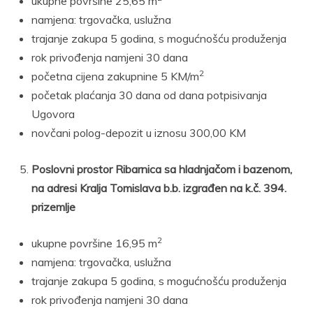
ukupne površine 25,65 m
namjena: trgovačka, uslužna
trajanje zakupa 5 godina, s mogućnošću produženja
rok privođenja namjeni 30 dana
2
početna cijena zakupnine 5 KM/m
početak plaćanja 30 dana od dana potpisivanja
Ugovora
novčani polog-depozit u iznosu 300,00 KM
Poslovni prostor Ribarnica sa hladnjačom i bazenom,
na adresi Kralja Tomislava b.b. izgrađen na k.č. 394.
prizemlje
2
ukupne površine 16,95 m
namjena: trgovačka, uslužna
trajanje zakupa 5 godina, s mogućnošću produženja
rok privođenja namjeni 30 dana