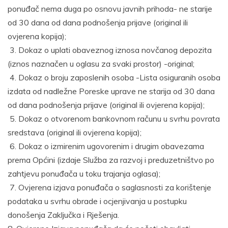
ponuđač nema duga po osnovu javnih prihoda- ne starije
od 30 dana od dana podnošenja prijave (original ili
ovjerena kopija);
3. Dokaz o uplati obaveznog iznosa novčanog depozita
(iznos naznačen u oglasu za svaki prostor) -original;
4. Dokaz o broju zaposlenih osoba -Lista osiguranih osoba
izdata od nadležne Poreske uprave ne starija od 30 dana
od dana podnošenja prijave (original ili ovjerena kopija);
5. Dokaz o otvorenom bankovnom računu u svrhu povrata
sredstava (original ili ovjerena kopija);
6. Dokaz o izmirenim ugovorenim i drugim obavezama
prema Općini (izdaje Služba za razvoj i preduzetništvo po
zahtjevu ponuđača u toku trajanja oglasa);
7. Ovjerena izjava ponuđača o saglasnosti za korištenje
podataka u svrhu obrade i ocjenjivanja u postupku
donošenja Zaključka i Rješenja.